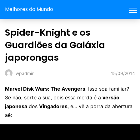
Melhores do Mundo
Spider-Knight e os
Guardiões da Galáxia
japorongas
15/09/2014
wpadmin
Marvel Disk Wars: The Avengers
. Isso soa familiar?
Se não, sorte a sua, pois essa merda é a
versão
japonesa
dos
Vingadores
, e… vê a porra da abertura
aê: