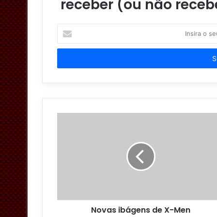
receber (ou não receb
I
n
s
i
r
a
o
s
e
u
e
n
d
e
r
e
ç
o
Novas ibágens de X-Men
d