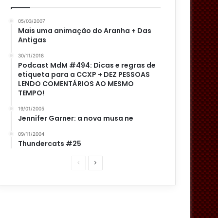
05/03/2007
Mais uma animação do Aranha + Das
Antigas
30/11/2018
Podcast MdM #494: Dicas e regras de
etiqueta para a CCXP + DEZ PESSOAS
LENDO COMENTÁRIOS AO MESMO
TEMPO!
19/01/2005
Jennifer Garner: a nova musa ne
09/11/2004
Thundercats #25
P
P
á
r
g
ó
i
x
n
i