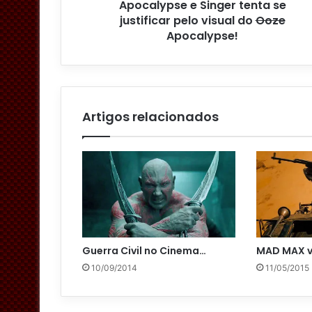
Apocalypse e Singer tenta se
e
justificar pelo visual do
Ooze
e
Apocalypse!
m
a
i
l
Artigos relacionados
Guerra Civil no Cinema…
MAD MAX va
10/09/2014
11/05/2015