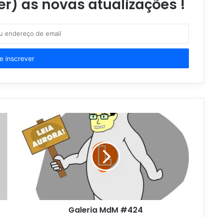
er) as novas atualizações !
Galeria MdM #424