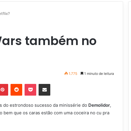
tflix?
 Wars também no
1.775
1 minuto de leitura
Pinterest
Reddit
Pocket
Compartilhar via e-mail
s do estrondoso sucesso da minissérie do
Demolidor
,
ão bem que os caras estão com uma coceira no cu pra