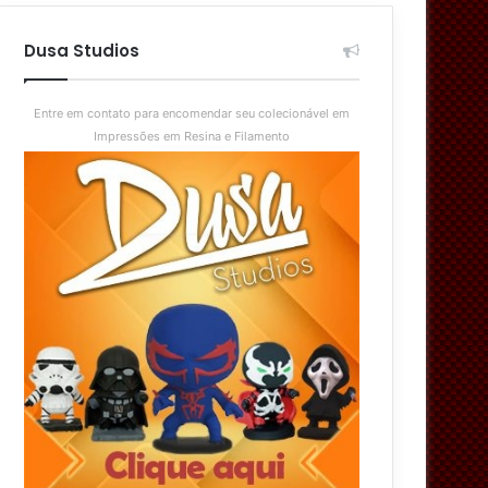
aleatório
skin
Dusa Studios
Entre em contato para encomendar seu colecionável em
Impressões em Resina e Filamento