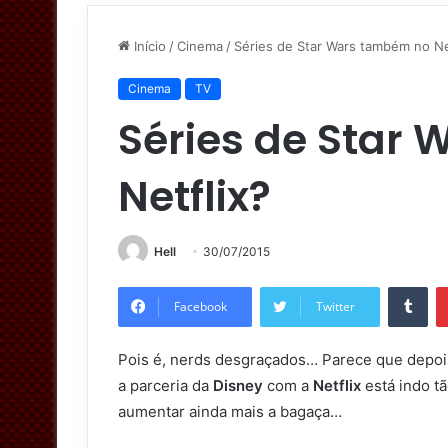
Início
/
Cinema
/
Séries de Star Wars também no Ne
Cinema
TV
Séries de Star
Netflix?
Hell
30/07/2015
Tumblr
Facebook
Twitter
Pois é, nerds desgraçados… Parece que depoi
a parceria da
Disney
com a
Netflix
está indo t
aumentar ainda mais a bagaça…