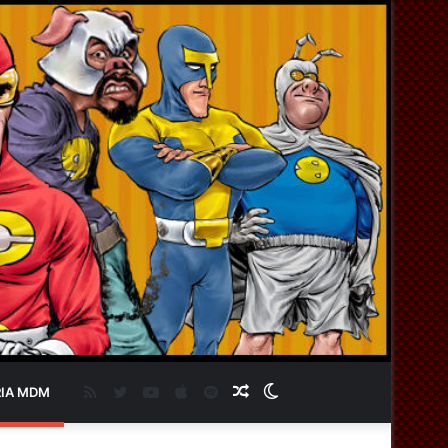
RSS
Twitter
YouTube
Apple
Spotify
Artigo
Switch
IA MDM