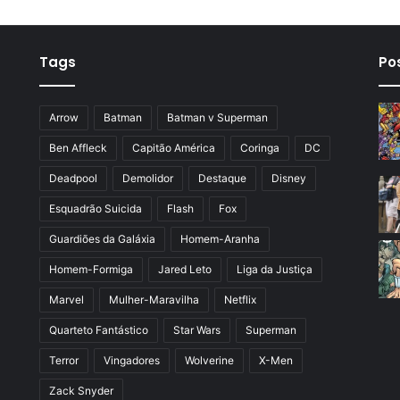
Tags
Po
Arrow
Batman
Batman v Superman
Ben Affleck
Capitão América
Coringa
DC
Deadpool
Demolidor
Destaque
Disney
Esquadrão Suicida
Flash
Fox
Guardiões da Galáxia
Homem-Aranha
Homem-Formiga
Jared Leto
Liga da Justiça
Marvel
Mulher-Maravilha
Netflix
Quarteto Fantástico
Star Wars
Superman
Terror
Vingadores
Wolverine
X-Men
Zack Snyder