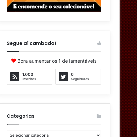
Segue aí cambada!
Bora aumentar os
1
de lamentáveis
1.000
0
Inscritos
Seguidores
Categorias
C