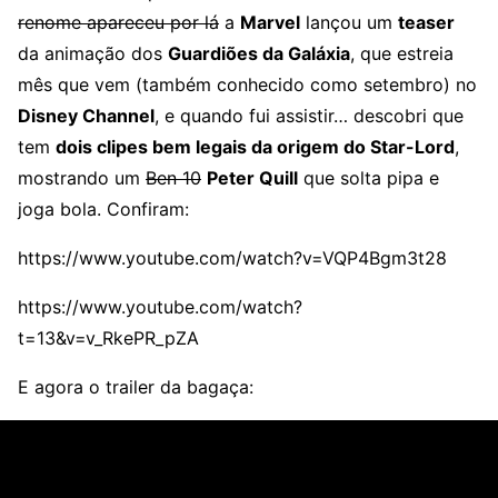
renome apareceu por lá
a
Marvel
lançou um
teaser
da animação dos
Guardiões da Galáxia
, que estreia
mês que vem (também conhecido como setembro) no
Disney Channel
, e quando fui assistir… descobri que
tem
dois clipes bem legais da
origem do Star-Lord
,
mostrando um
Ben 10
Peter Quill
que solta pipa e
joga bola. Confiram:
https://www.youtube.com/watch?v=VQP4Bgm3t28
https://www.youtube.com/watch?
t=13&v=v_RkePR_pZA
E agora o trailer da bagaça: