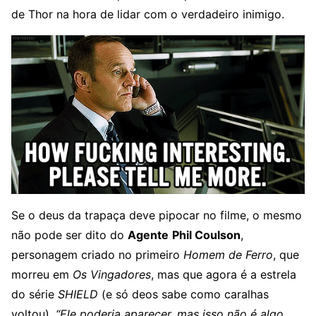
de Thor na hora de lidar com o verdadeiro inimigo.
Se o deus da trapaça deve pipocar no filme, o mesmo
não pode ser dito do
Agente
Phil Coulson
,
personagem criado no primeiro
Homem de Ferro
, que
morreu em
Os Vingadores
, mas que agora é a estrela
do série
SHIELD
(e só deos sabe como caralhas
voltou).
“Ele poderia aparecer, mas isso não é algo