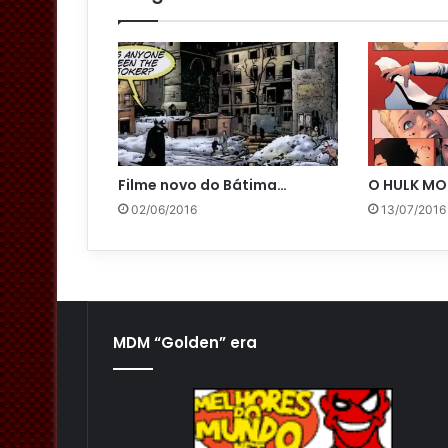
Filme novo do Bátima…
O HULK MO
02/06/2016
13/07/2016
MDM “Golden” era