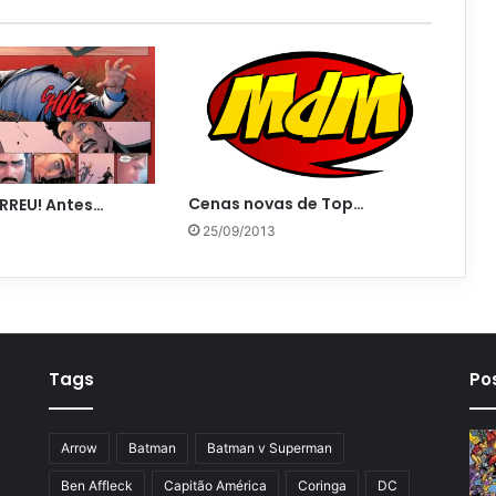
Cenas novas de Top…
RREU! Antes…
25/09/2013
Tags
Po
Arrow
Batman
Batman v Superman
Ben Affleck
Capitão América
Coringa
DC