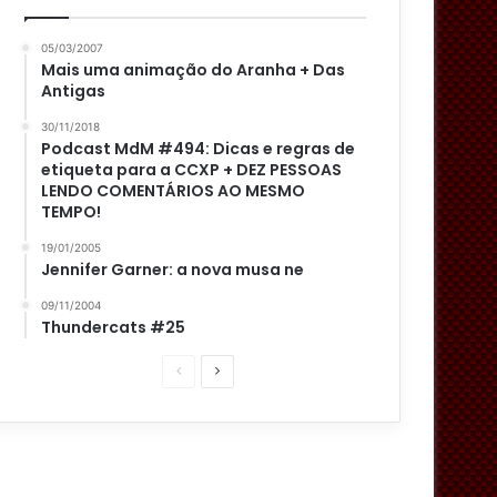
05/03/2007
Mais uma animação do Aranha + Das
Antigas
30/11/2018
Podcast MdM #494: Dicas e regras de
etiqueta para a CCXP + DEZ PESSOAS
LENDO COMENTÁRIOS AO MESMO
TEMPO!
19/01/2005
Jennifer Garner: a nova musa ne
09/11/2004
Thundercats #25
P
P
á
r
g
ó
i
x
n
i