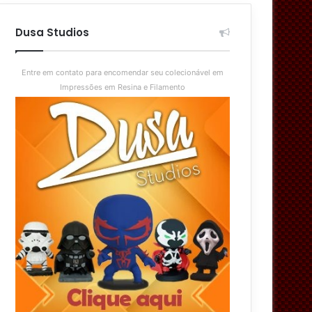
aleatório
skin
Dusa Studios
Entre em contato para encomendar seu colecionável em
Impressões em Resina e Filamento