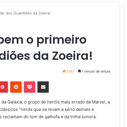
iler dos Guardiões da Zoeira!
bem o primeiro
diões da Zoeira!
1.957
1 minuto de leitura
Pinterest
Reddit
Pocket
Compartilhar via e-mail
 da Galáxia, o grupo de heróis mais errado da Marvel, e
clássicos “nerds que se levam a sério demais e
 reclamam do tom de galhofa e da trilha sonora.