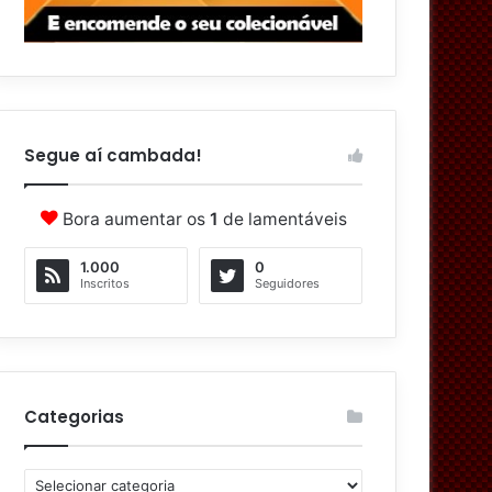
Segue aí cambada!
Bora aumentar os
1
de lamentáveis
1.000
0
Inscritos
Seguidores
Categorias
C