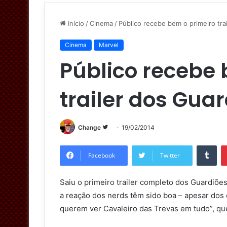
Início
/
Cinema
/
Público recebe bem o primeiro tra
Cinema
Marvel
Público recebe 
trailer dos Guar
Change
S
19/02/2014
i
Tumblr
g
Facebook
Twitter
a
n
Saiu o primeiro trailer completo dos Guardiões
o
a reação dos nerds têm sido boa – apesar dos 
T
querem ver Cavaleiro das Trevas em tudo”, que
w
i