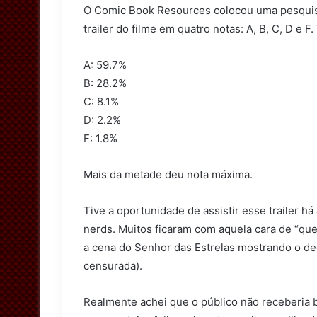
O Comic Book Resources colocou uma pesquisa
t
trailer do filme em quatro notas: A, B, C, D e F.
t
e
A: 59.7%
r
B: 28.2%
C: 8.1%
D: 2.2%
F: 1.8%
Mais da metade deu nota máxima.
Tive a oportunidade de assistir esse trailer 
nerds. Muitos ficaram com aquela cara de “que
a cena do Senhor das Estrelas mostrando o ded
censurada).
Realmente achei que o público não receberia 