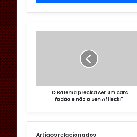
r
a
o
s
e
u
e
n
d
e
r
e
ç
o
"O Bátema precisa ser um cara
d
fodão e não o Ben Affleck!"
e
e
m
a
i
l
Artigos relacionados