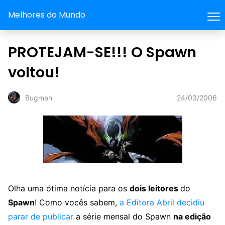
Melhores do Mundo
PROTEJAM-SE!!! O Spawn
voltou!
24/03/2006
Bugman
Olha uma ótima notícia para os
dois leitores
do
Spawn
! Como vocês sabem,
a Editora Abril decidiu
parar de publicar
a série mensal do Spawn
na edição