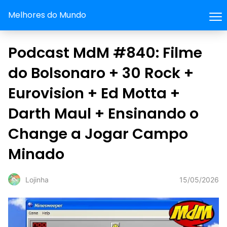
Melhores do Mundo
Podcast MdM #840: Filme
do Bolsonaro + 30 Rock +
Eurovision + Ed Motta +
Darth Maul + Ensinando o
Change a Jogar Campo
Minado
15/05/2026
Lojinha