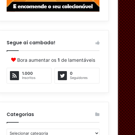
Segue aí cambada!
Bora aumentar os
1
de lamentáveis
1.000
0
Inscritos
Seguidores
Categorias
C