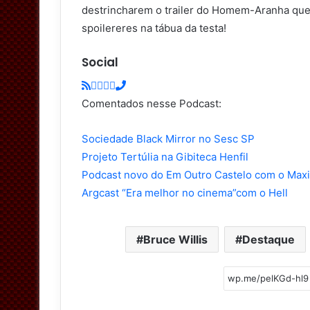
destrincharem o trailer do Homem-Aranha qu
w
spoilereres na tábua da testa!
i
t
Social
t
e
r
Comentados nesse Podcast:
Sociedade Black Mirror no Sesc SP
Projeto Tertúlia na Gibiteca Henfil
Podcast novo do Em Outro Castelo com o Max
Argcast “Era melhor no cinema”com o Hell
Bruce Willis
Destaque