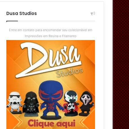
aleatório
skin
Dusa Studios
Entre em contato para encomendar seu colecionável em
Impressões em Resina e Filamento