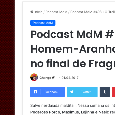
Início
/
Podcast MdM
/
Podcast MdM #408 : O Trail
Podcast MdM
Podcast MdM #40
Homem-Aranha e
no final de Fr
Change
S
01/04/2017
i
Tumblr
g
Facebook
Twitter
a
n
Salve nerdaiada maldita… Nessa semana os i
o
Poderoso Porco, Maximus, Lojinha e Nasic
re
T