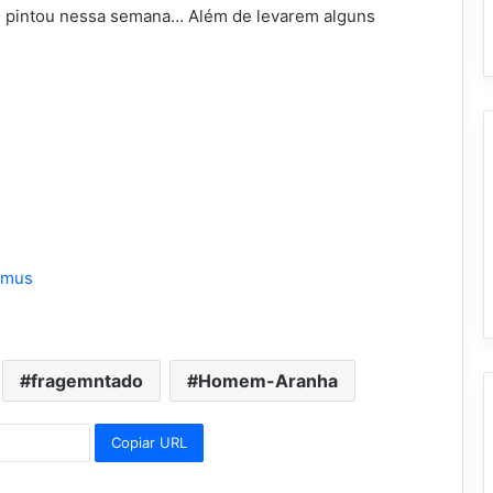
e pintou nessa semana… Além de levarem alguns
imus
fragemntado
Homem-Aranha
Copiar URL