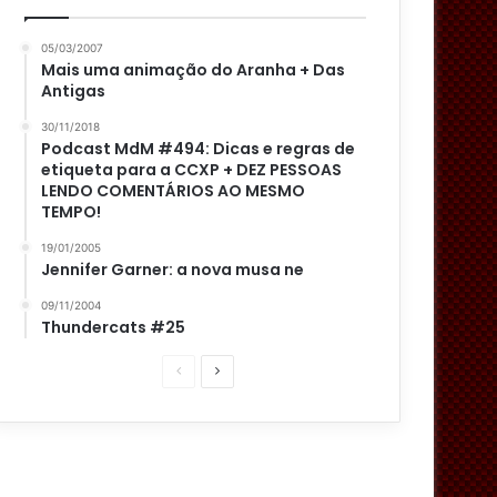
05/03/2007
Mais uma animação do Aranha + Das
Antigas
30/11/2018
Podcast MdM #494: Dicas e regras de
etiqueta para a CCXP + DEZ PESSOAS
LENDO COMENTÁRIOS AO MESMO
TEMPO!
19/01/2005
Jennifer Garner: a nova musa ne
09/11/2004
Thundercats #25
P
P
á
r
g
ó
i
x
n
i