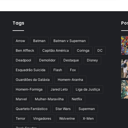
Tags
Po
Arrow
Batman
Batman v Superman
Ben Affleck
Capitão América
Coringa
DC
Deadpool
Demolidor
Destaque
Disney
Esquadrão Suicida
Flash
Fox
Guardiões da Galáxia
Homem-Aranha
Homem-Formiga
Jared Leto
Liga da Justiça
Marvel
Mulher-Maravilha
Netflix
Quarteto Fantástico
Star Wars
Superman
Terror
Vingadores
Wolverine
X-Men