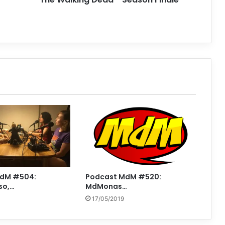
MdM #504:
Podcast MdM #520:
so,…
MdMonas…
17/05/2019