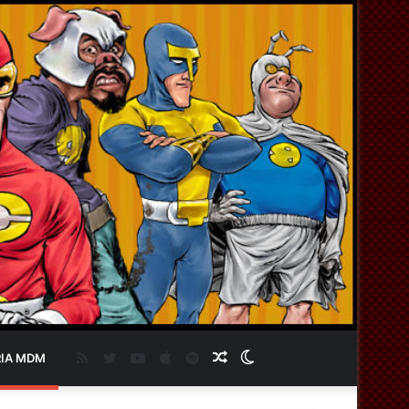
RSS
Twitter
YouTube
Apple
Spotify
Artigo
Switch
IA MDM