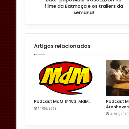
d
filme da Batmoça e os trailers da
e
semana!
e
m
a
i
l
Artigos relacionados
Podcast MdM #483: MdM…
Podcast 
Aranhaver
14/09/2018
01/02/2019