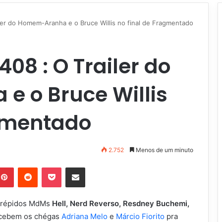
er do Homem-Aranha e o Bruce Willis no final de Fragmentado
8 : O Trailer do
 o Bruce Willis
agmentado
2.752
Menos de um minuto
Pinterest
Reddit
Pocket
Compartilhar via e-mail
ntrépidos MdMs
Hell, Nerd Reverso, Resdney Buchemi,
cebem os chégas
Adriana Melo
e
Márcio Fiorito
pra