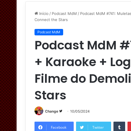
Início
/
Podcast MdM
/
Podcast MdM #741: Muletas
Connect the Stars
Podcast MdM
Podcast MdM #7
+ Karaoke + Lo
Filme do Demoli
Stars
Change
S
10/05/2024
i
Tumblr
g
Facebook
Twitter