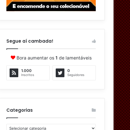
Segue aí cambada!
Bora aumentar os
1
de lamentáveis
1.000
0
Inscritos
Seguidores
Categorias
C