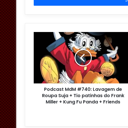
i
r
a
o
s
e
u
e
n
d
e
r
e
ç
o
Podcast MdM #740: Lavagem de
d
Roupa Suja + Tio patinhas do Frank
e
Miller + Kung Fu Panda + Friends
e
m
a
i
l