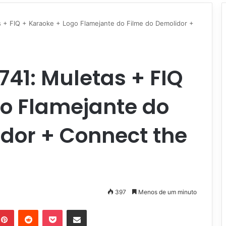
 + FIQ + Karaoke + Logo Flamejante do Filme do Demolidor +
41: Muletas + FIQ
go Flamejante do
dor + Connect the
397
Menos de um minuto
Pinterest
Reddit
Pocket
Compartilhar via e-mail