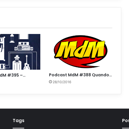
Podcast MdM #388 Quando…
MdM #395 –…
28/10/2016
Tags
Po