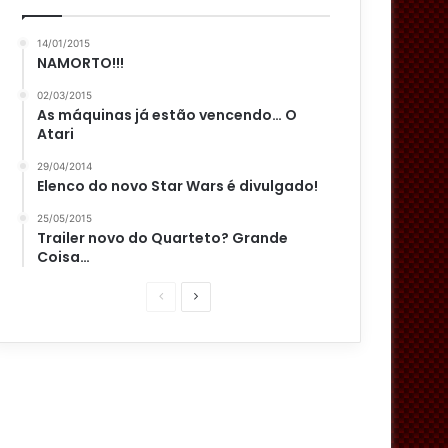
14/01/2015
NAMORTO!!!
02/03/2015
As máquinas já estão vencendo… O
Atari
29/04/2014
Elenco do novo Star Wars é divulgado!
25/05/2015
Trailer novo do Quarteto? Grande
Coisa…
P
P
á
r
g
ó
i
x
n
i
a
m