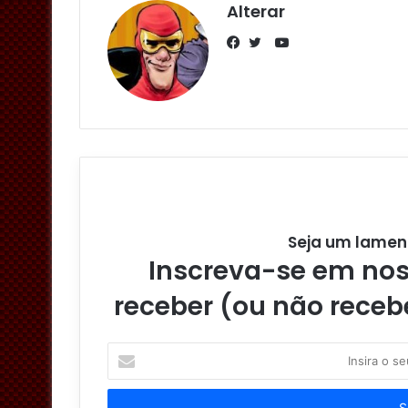
Alterar
Y
o
F
T
u
a
w
T
c
i
u
e
t
b
b
t
e
o
e
o
r
k
Seja um lamen
Inscreva-se em noss
receber (ou não receb
I
n
s