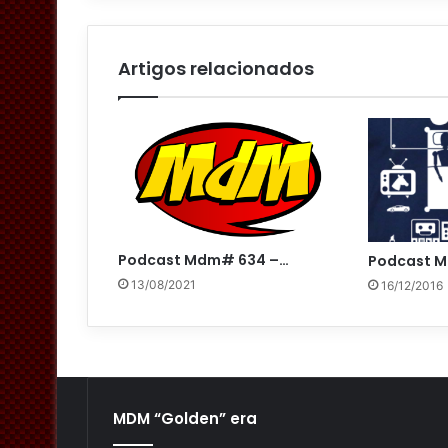
Artigos relacionados
Podcast Mdm# 634 –…
Podcast 
13/08/2021
16/12/2016
MDM “Golden” era