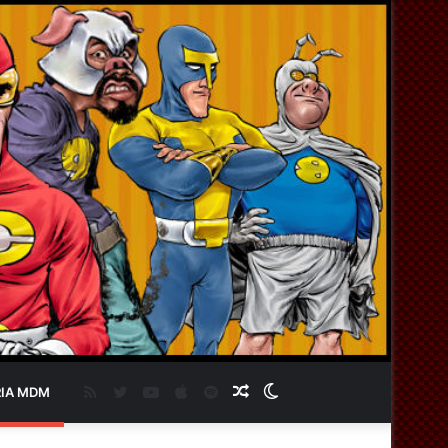
RSS
Twitter
YouTube
Apple
Spotify
Artigo
Switch
IA MDM