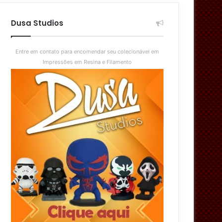
aleatório
skin
Dusa Studios
Entre em contato para encomendar seu colecionável em
Impressões em Resina e Filamento