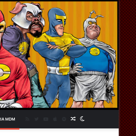
RSS
Twitter
YouTube
Apple
Spotify
Artigo
Switch
IA MDM