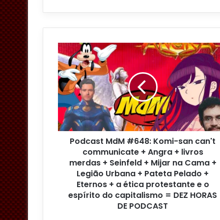
email
Podcast MdM #648: Komi-san can't
communicate + Angra + livros
merdas + Seinfeld + Mijar na Cama +
Legião Urbana + Pateta Pelado +
Eternos + a ética protestante e o
espírito do capitalismo = DEZ HORAS
DE PODCAST