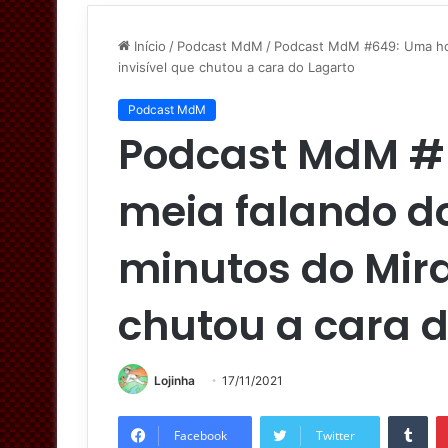
Início
/
Podcast MdM
/
Podcast MdM #649: Uma hora
invisível que chutou a cara do Lagarto
Podcast MdM
Podcast MdM #
meia falando do 
minutos do Mira
chutou a cara d
Lojinha
17/11/2021
Tum
Facebook
Twitter