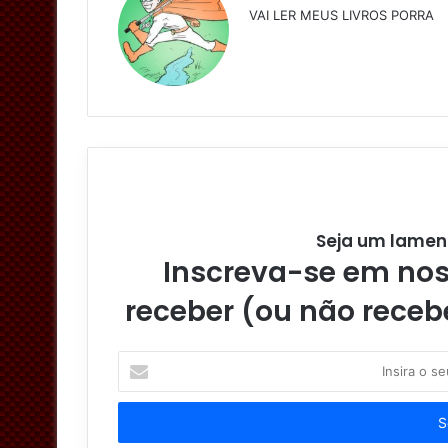
VAI LER MEUS LIVROS PORRA
Seja um lamen
Inscreva-se em noss
receber (ou não receb
Insira
o
seu
endereço
de