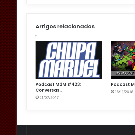
Artigos relacionados
Podcast MdM #423:
Podcast M
Conversas…
16/11/2018
21/07/2017