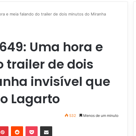
 e meia falando do trailer de dois minutos do Miranha
649: Uma hora e
trailer de dois
nha invisível que
o Lagarto
532
Menos de um minuto
blr
Pinterest
Reddit
Pocket
Compartilhar via e-mail