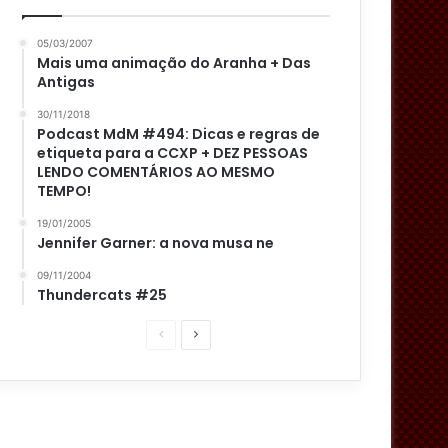
05/03/2007
Mais uma animação do Aranha + Das
Antigas
30/11/2018
Podcast MdM #494: Dicas e regras de
etiqueta para a CCXP + DEZ PESSOAS
LENDO COMENTÁRIOS AO MESMO
TEMPO!
19/01/2005
Jennifer Garner: a nova musa ne
09/11/2004
Thundercats #25
Página
Próxima
anterior
página