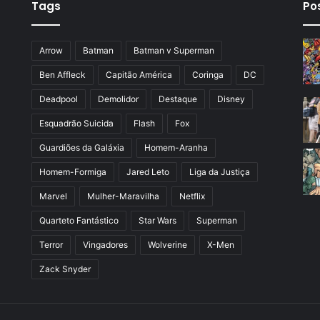
Tags
Po
Arrow
Batman
Batman v Superman
Ben Affleck
Capitão América
Coringa
DC
Deadpool
Demolidor
Destaque
Disney
Esquadrão Suicida
Flash
Fox
Guardiões da Galáxia
Homem-Aranha
Homem-Formiga
Jared Leto
Liga da Justiça
Marvel
Mulher-Maravilha
Netflix
Quarteto Fantástico
Star Wars
Superman
Terror
Vingadores
Wolverine
X-Men
Zack Snyder