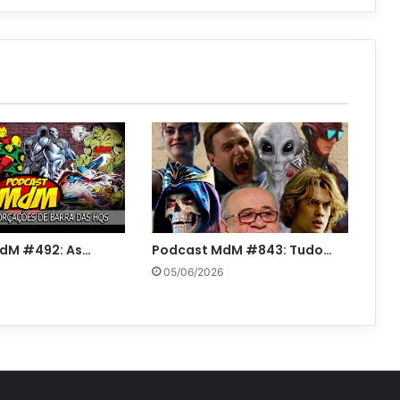
dM #492: As…
Podcast MdM #843: Tudo…
05/06/2026