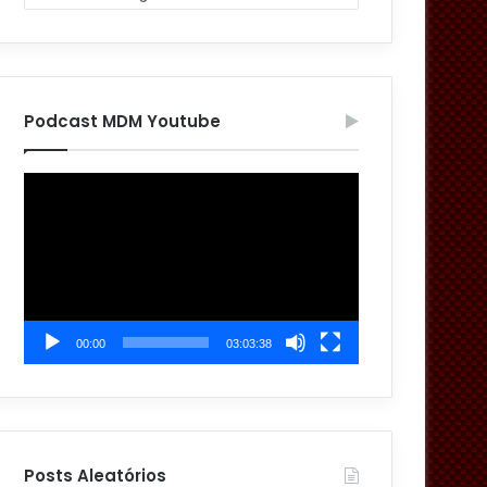
Podcast MDM Youtube
Tocador
de
vídeo
00:00
03:03:38
Posts Aleatórios