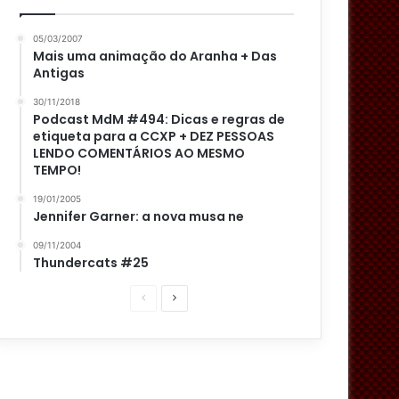
05/03/2007
Mais uma animação do Aranha + Das
Antigas
30/11/2018
Podcast MdM #494: Dicas e regras de
etiqueta para a CCXP + DEZ PESSOAS
LENDO COMENTÁRIOS AO MESMO
TEMPO!
19/01/2005
Jennifer Garner: a nova musa ne
09/11/2004
Thundercats #25
Página
Próxima
anterior
página