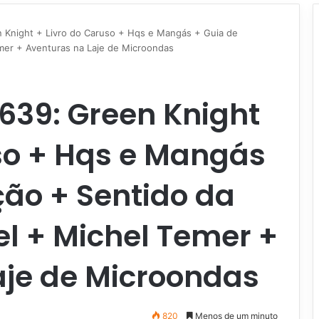
Knight + Livro do Caruso + Hqs e Mangás + Guia de
mer + Aventuras na Laje de Microondas
39: Green Knight
so + Hqs e Mangás
ão + Sentido da
el + Michel Temer +
aje de Microondas
820
Menos de um minuto