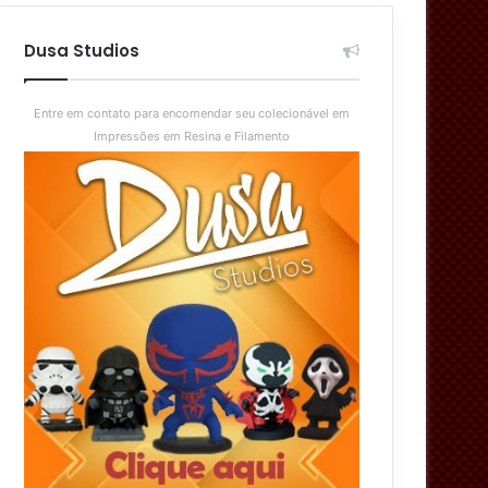
aleatório
skin
Dusa Studios
Entre em contato para encomendar seu colecionável em
Impressões em Resina e Filamento