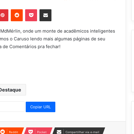
blr
Pinterest
Reddit
Pocket
Compartilhar via e-mail
o MdMérlin, onde um monte de acadêmicos inteligentes
emos o Caruso lendo mais algumas páginas de seu
a de Comentários pra fechar!
Destaque
Copiar URL
Reddit
Pocket
Compartilhar via e-mail