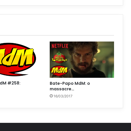
dM #258:
Bate-Papo MdM: o
massacre…
16/03/2017