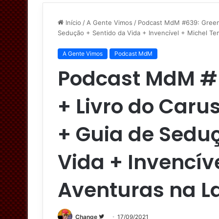
Início
/
A Gente Vimos
/
Podcast MdM #639: Green 
Sedução + Sentido da Vida + Invencível + Michel Te
A Gente Vimos
Podcast MdM
Podcast MdM #6
+ Livro do Caru
+ Guia de Seduç
Vida + Invencív
Aventuras na L
Siga
Change
17/09/2021