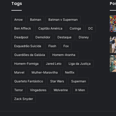
Tags
Po
Arrow
Batman
Batman v Superman
Ben Affleck
Capitão América
Coringa
DC
Deadpool
Demolidor
Destaque
Disney
Esquadrão Suicida
Flash
Fox
Guardiões da Galáxia
Homem-Aranha
Homem-Formiga
Jared Leto
Liga da Justiça
Marvel
Mulher-Maravilha
Netflix
Quarteto Fantástico
Star Wars
Superman
Terror
Vingadores
Wolverine
X-Men
Zack Snyder