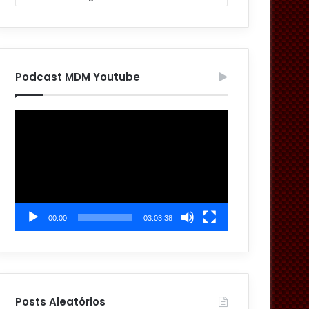
Podcast MDM Youtube
Tocador
de
vídeo
00:00
03:03:38
Posts Aleatórios