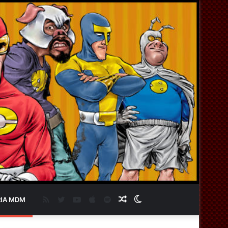
RSS
Twitter
YouTube
Apple
Spotify
Artigo
Switch
IA MDM