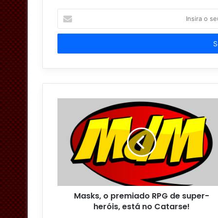
Insira
o
seu
endereço
de
email
Masks, o premiado RPG de super-
heróis, está no Catarse!