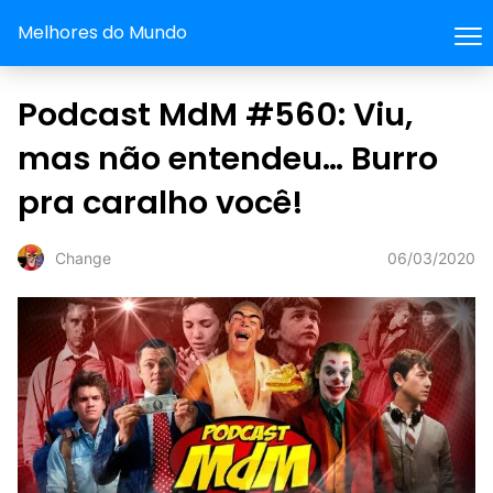
Melhores do Mundo
Podcast MdM #560: Viu,
mas não entendeu… Burro
pra caralho você!
06/03/2020
Change