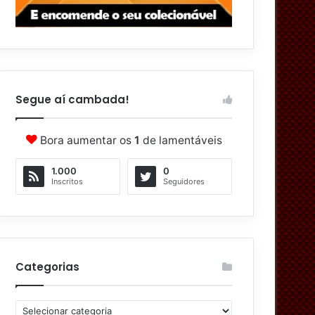
Segue aí cambada!
Bora aumentar os
1
de lamentáveis
1.000
0
Inscritos
Seguidores
Categorias
C