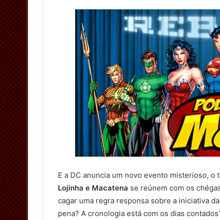
n
o
T
w
i
t
t
e
r
E a DC anuncia um novo evento misterioso, o t
Lojinha e Macatena
se reúnem com os chéga
cagar uma regra responsa sobre a iniciativa d
pena? A cronologia está com os dias contado