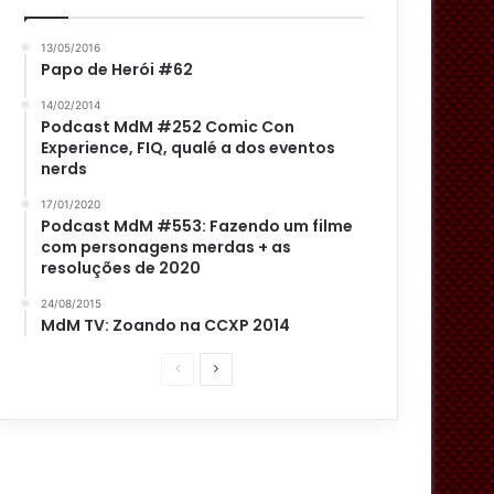
13/05/2016
Papo de Herói #62
14/02/2014
Podcast MdM #252 Comic Con
Experience, FIQ, qualé a dos eventos
nerds
17/01/2020
Podcast MdM #553: Fazendo um filme
com personagens merdas + as
resoluções de 2020
24/08/2015
MdM TV: Zoando na CCXP 2014
P
P
á
r
g
ó
i
x
n
i