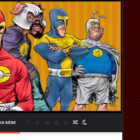
RSS
Twitter
YouTube
Apple
Spotify
Artigo
Switch
IA MDM