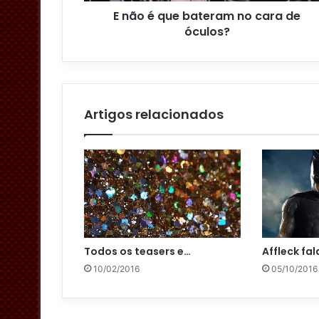
o
E não é que bateram no cara de
d
óculos?
e
e
m
a
i
l
Artigos relacionados
Todos os teasers e…
Affleck fa
10/02/2016
05/10/2016