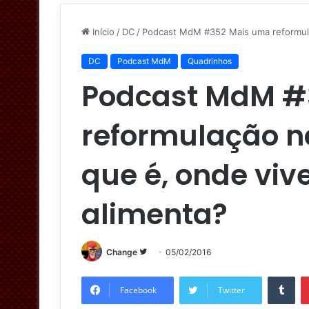
Início
/
DC
/
Podcast MdM #352 Mais uma reformulaç
DC
Podcast MdM
Quadrinhos
Podcast MdM #
reformulação na
que é, onde viv
alimenta?
Change
S
05/02/2016
i
Tumblr
g
Facebook
Twitter
a