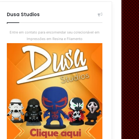
aleatório
skin
Dusa Studios
Entre em contato para encomendar seu colecionável em
Impressões em Resina e Filamento