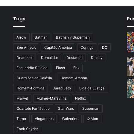
Tags
Po
Arrow
Batman
Batman v Superman
Ben Affleck
Capitão América
Coringa
DC
Deadpool
Demolidor
Destaque
Disney
Esquadrão Suicida
Flash
Fox
Guardiões da Galáxia
Homem-Aranha
Homem-Formiga
Jared Leto
Liga da Justiça
Marvel
Mulher-Maravilha
Netflix
Quarteto Fantástico
Star Wars
Superman
Terror
Vingadores
Wolverine
X-Men
Zack Snyder