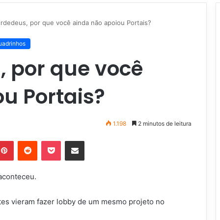
rdedeus, por que você ainda não apoiou Portais?
uadrinhos
 por que você
u Portais?
1.198
2 minutos de leitura
Pinterest
Reddit
Pocket
Compartilhar via e-mail
 aconteceu.
tes vieram fazer lobby de um mesmo projeto no