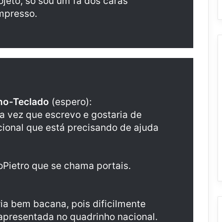
jeto, só sou um fã dos caras
impresso.
no-Teclado
(espero):
a vez que escrevo e gostaria de
cional que está precisando de ajuda
oPietro que se chama portais.
ia bem bacana, pois dificilmente
presentada no quadrinho nacional.