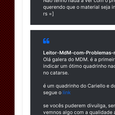
Não tenho nada a ver com o pro
querendo que o material seja 
rs =]
Leitor-MdM-com-Problemas-
Olá galera do MDM. é a primeir
indicar um ótimo quadrinho na
no catarse.
é um quadrinho do Cariello e d
segue o
link
se vocês puderem divuilga, ser
vemnos algo com a qualidade a