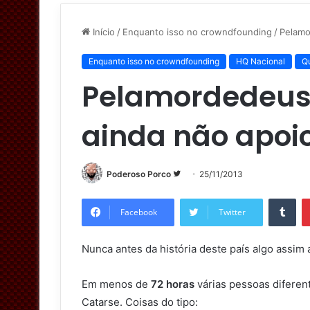
Início
/
Enquanto isso no crowndfounding
/
Pelamo
Enquanto isso no crowndfounding
HQ Nacional
Q
Pelamordedeus,
ainda não apoio
Poderoso Porco
S
25/11/2013
i
Tumblr
g
Facebook
Twitter
a
n
Nunca antes da história deste país algo assim
o
T
Em menos de
72 horas
várias pessoas diferen
w
Catarse. Coisas do tipo:
i