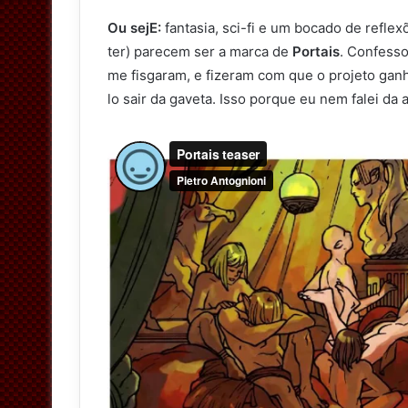
Ou sejE:
fantasia, sci-fi e um bocado de reflex
ter) parecem ser a marca de
Portais
. Confesso
me fisgaram, e fizeram com que o projeto gan
lo sair da gaveta. Isso porque eu nem falei da 