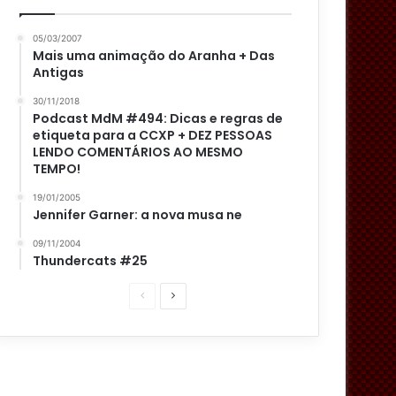
05/03/2007
Mais uma animação do Aranha + Das
Antigas
30/11/2018
Podcast MdM #494: Dicas e regras de
etiqueta para a CCXP + DEZ PESSOAS
LENDO COMENTÁRIOS AO MESMO
TEMPO!
19/01/2005
Jennifer Garner: a nova musa ne
09/11/2004
Thundercats #25
P
P
á
r
g
ó
i
x
n
i