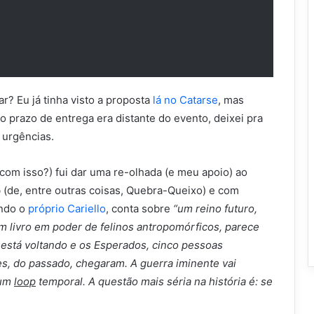
ar? Eu já tinha visto a proposta
lá no Catarse
, mas
o prazo de entrega era distante do evento, deixei pra
s urgências.
com isso?) fui dar uma re-olhada (e meu apoio) ao
o
(de, entre outras coisas, Quebra-Queixo) e com
undo o
próprio Cariello
, conta sobre
“um reino futuro,
 livro em poder de felinos antropomórficos, parece
o está voltando e os Esperados, cinco pessoas
s, do passado, chegaram. A guerra iminente vai
num
loop
temporal. A questão mais séria na história é: se