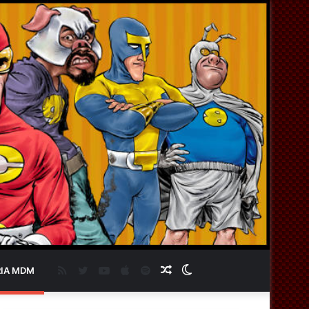
RSS
Twitter
YouTube
Apple
Spotify
Artigo
Switch
IA MDM