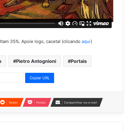
ltam 35%. Apoie logo, caceta! (clicando
aqui
)
o
Pietro Antognioni
Portais
Copiar URL
Reddit
Pocket
Compartilhar via e-mail