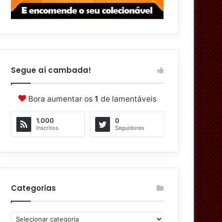
Segue aí cambada!
Bora aumentar os
1
de lamentáveis
1.000
0
Inscritos
Seguidores
Categorias
C