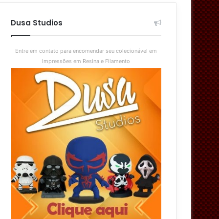
aleatório
skin
Dusa Studios
Entre em contato para encomendar seu colecionável em
Impressões em Resina e Filamento