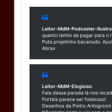
t
t
e
r
Leitor-MdM-Podcaster-Ilustra
quanto tenho de pagar para o 
Puta projetinho bacanudo. Ajuda
Abrax
Leitor-MdM-Elogioso:
Fala dessa parada lá nos rec
Portais parece ser foderoso!
Desenhos de Pietro Antognioni e