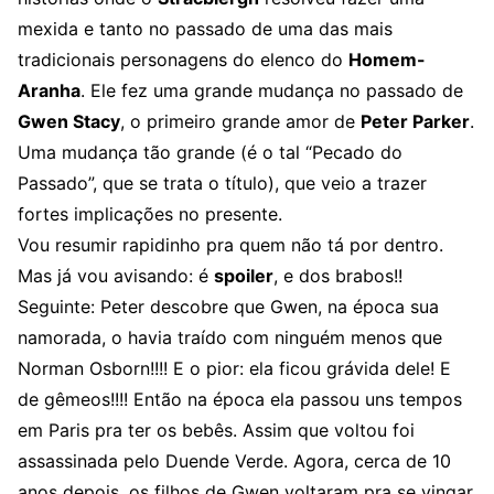
mexida e tanto no passado de uma das mais
tradicionais personagens do elenco do
Homem-
Aranha
. Ele fez uma grande mudança no passado de
Gwen Stacy
, o primeiro grande amor de
Peter Parker
.
Uma mudança tão grande (é o tal “Pecado do
Passado”, que se trata o título), que veio a trazer
fortes implicações no presente.
Vou resumir rapidinho pra quem não tá por dentro.
Mas já vou avisando: é
spoiler
, e dos brabos!!
Seguinte: Peter descobre que Gwen, na época sua
namorada, o havia traído com ninguém menos que
Norman Osborn!!!! E o pior: ela ficou grávida dele! E
de gêmeos!!!! Então na época ela passou uns tempos
em Paris pra ter os bebês. Assim que voltou foi
assassinada pelo Duende Verde. Agora, cerca de 10
anos depois, os filhos de Gwen voltaram pra se vingar