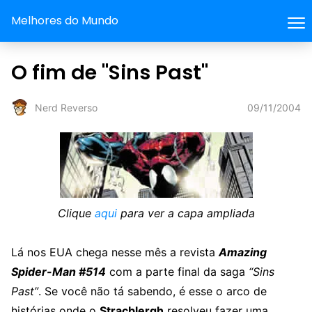
Melhores do Mundo
O fim de "Sins Past"
09/11/2004
Nerd Reverso
Clique
aqui
para ver a capa ampliada
Lá nos EUA chega nesse mês a revista
Amazing
Spider-Man #514
com a parte final da saga
“Sins
Past”
. Se você não tá sabendo, é esse o arco de
histórias onde o
Stracblergh
resolveu fazer uma