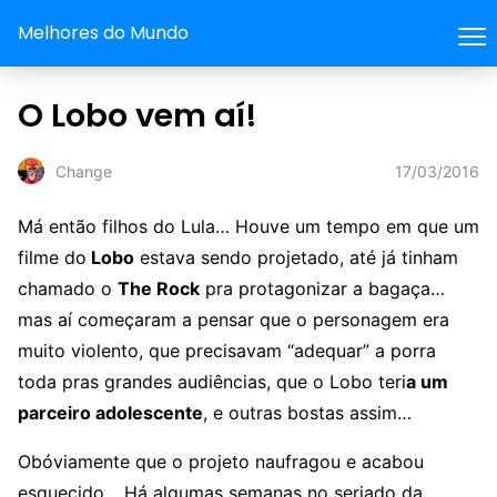
Melhores do Mundo
O Lobo vem aí!
17/03/2016
Change
Má então filhos do Lula… Houve um tempo em que um
filme do
Lobo
estava sendo projetado, até já tinham
chamado o
The Rock
pra protagonizar a bagaça…
mas aí começaram a pensar que o personagem era
muito violento, que precisavam “adequar” a porra
toda pras grandes audiências, que o Lobo teri
a um
parceiro adolescente
, e outras bostas assim…
Obóviamente que o projeto naufragou e acabou
esquecido… Há algumas semanas no seriado da