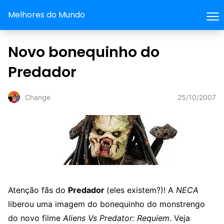
Melhores do Mundo
Novo bonequinho do
Predador
25/10/2007
Change
Atenção fãs do
Predador
(eles existem?)! A
NECA
liberou uma imagem do bonequinho do monstrengo
do novo filme
Aliens Vs Predator: Requiem
. Veja