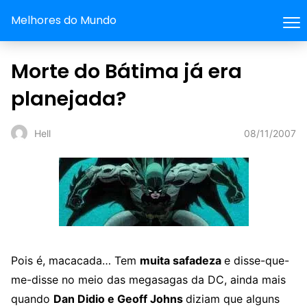
Melhores do Mundo
Morte do Bátima já era
planejada?
08/11/2007
Hell
Pois é, macacada… Tem
muita safadeza
e disse-que-
me-disse no meio das megasagas da DC, ainda mais
quando
Dan Didio e Geoff Johns
diziam que alguns