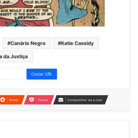
Canário Negro
Katie Cassidy
a da Justiça
Copiar URL
Reddit
Pocket
Compartilhar via e-mail