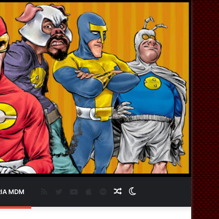
RSS
Twitter
YouTube
Apple
Spotify
Artigo
Switch
IA MDM