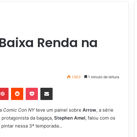
 Baixa Renda na
1.902
1 minuto de leitura
Pinterest
Reddit
Pocket
Compartilhar via e-mail
Na
Comic Con NY
teve um painel sobre
Arrow
, a série
do protagonista da bagaça,
Stephen Amel
, falou com os
 pintar nessa 3ª temporada…