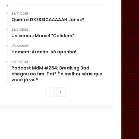
25/11/2015
Quem é DXESSICAAAAAH Jones?
26/01/2005
Universos Marvel "Colidem"
27/12/2004
Homem-Aranha: só apanha!
01/10/2013
Podcast MdM #234: Breaking Bad
chegou ao fim! E aí? É a melhor série que
você já viu?
P
P
á
r
g
ó
i
x
n
i
a
m