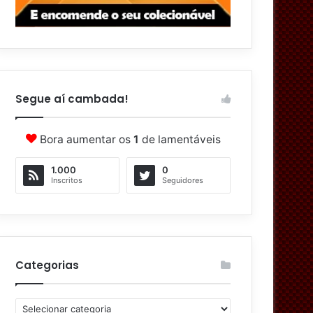
Segue aí cambada!
Bora aumentar os
1
de lamentáveis
1.000
0
Inscritos
Seguidores
Categorias
C