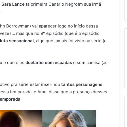
e
Sara Lance
(a primeira Canário Negro)m sua irmã
e…
hn Borrowman) vai aparecer logo no início dessa
vezes… mas que no 9º episódio (que é o episódio
luta sensacional
, algo que jamais foi visto na série (e
iu e que eles
duelarão com espadas
e sem camisa (as
tivo pra série estar inserindo
tantos personagens
essa temporada, e Amel disse que a presença desses
 temporada
.