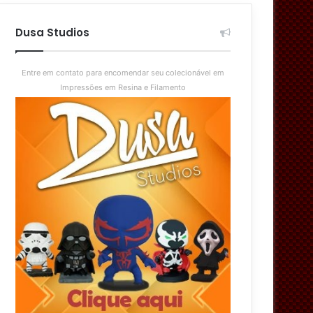
aleatório
skin
Dusa Studios
Entre em contato para encomendar seu colecionável em
Impressões em Resina e Filamento