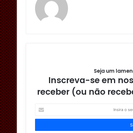
Seja um lamen
Inscreva-se em noss
receber (ou não receb
I
n
s
i
r