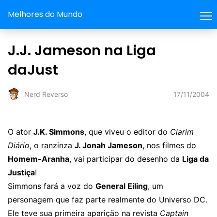
Melhores do Mundo
J.J. Jameson na Liga
daJust
17/11/2004
Nerd Reverso
O ator
J.K. Simmons
, que viveu o editor do
Clarim
Diário
, o ranzinza
J. Jonah Jameson
, nos filmes do
Homem-Aranha
, vai participar do desenho da
Liga da
Justiça
!
Simmons fará a voz do
General Eiling
, um
personagem que faz parte realmente do Universo DC.
Ele teve sua primeira aparição na revista
Captain