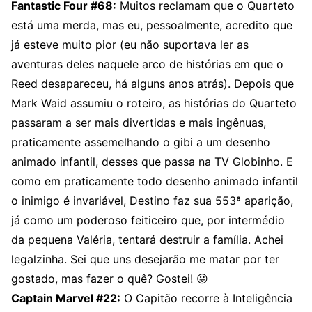
Fantastic Four #68:
Muitos reclamam que o Quarteto
está uma merda, mas eu, pessoalmente, acredito que
já esteve muito pior (eu não suportava ler as
aventuras deles naquele arco de histórias em que o
Reed desapareceu, há alguns anos atrás). Depois que
Mark Waid assumiu o roteiro, as histórias do Quarteto
passaram a ser mais divertidas e mais ingênuas,
praticamente assemelhando o gibi a um desenho
animado infantil, desses que passa na TV Globinho. E
como em praticamente todo desenho animado infantil
o inimigo é invariável, Destino faz sua 553ª aparição,
já como um poderoso feiticeiro que, por intermédio
da pequena Valéria, tentará destruir a família. Achei
legalzinha. Sei que uns desejarão me matar por ter
gostado, mas fazer o quê? Gostei! 😛
Captain Marvel #22:
O Capitão recorre à Inteligência