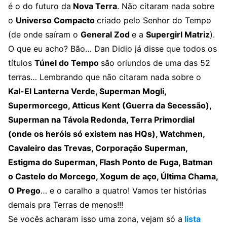
é o do futuro da
Nova Terra
. Não citaram nada sobre
o
Universo Compacto
criado pelo Senhor do Tempo
(de onde saíram o
General Zod
e a
Supergirl Matriz
).
O que eu acho? Bão… Dan Didio já disse que todos os
títulos
Túnel do Tempo
são oriundos de uma das 52
terras… Lembrando que não citaram nada sobre o
Kal-El Lanterna Verde, Superman Mogli,
Supermorcego, Atticus Kent (Guerra da Secessão),
Superman na Távola Redonda, Terra Primordial
(onde os heróis só existem nas HQs), Watchmen,
Cavaleiro das Trevas, Corporação Superman,
Estigma do Superman, Flash Ponto de Fuga, Batman
o Castelo do Morcego, Xogum de aço, Última Chama,
O Prego
… e o caralho a quatro! Vamos ter histórias
demais pra Terras de menos!!!
Se vocês acharam isso uma zona, vejam só a
lista