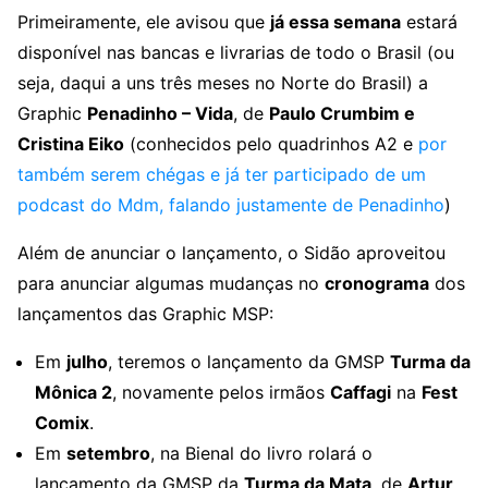
Primeiramente, ele avisou que
já essa semana
estará
disponível nas bancas e livrarias de todo o Brasil (ou
seja, daqui a uns três meses no Norte do Brasil) a
Graphic
Penadinho – Vida
, de
Paulo Crumbim e
Cristina Eiko
(conhecidos pelo quadrinhos A2 e
por
também serem chégas e já ter participado de um
podcast do Mdm, falando justamente de Penadinho
)
Além de anunciar o lançamento, o Sidão aproveitou
para anunciar algumas mudanças no
cronograma
dos
lançamentos das Graphic MSP:
Em
julho
, teremos o lançamento da GMSP
Turma da
Mônica 2
, novamente pelos irmãos
Caffagi
na
Fest
Comix
.
Em
setembro
, na Bienal do livro rolará o
lançamento da GMSP da
Turma da Mata
, de
Artur