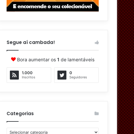
Segue aí cambada!
Bora aumentar os
1
de lamentáveis
1.000
0
Inscritos
Seguidores
Categorias
C