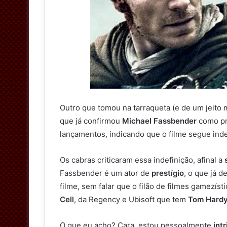
Outro que tomou na tarraqueta (e de um jeito 
que já confirmou
Michael Fassbender
como pr
lançamentos, indicando que o filme segue inde
Os cabras criticaram essa indefinição, afinal a
s
Fassbender é um ator de
prestígio
, o que já d
filme, sem falar que o filão de filmes gamezí
Cell
, da Regency e Ubisoft que tem
Tom Hard
O que eu acho? Cara, estou pessoalmente
intr