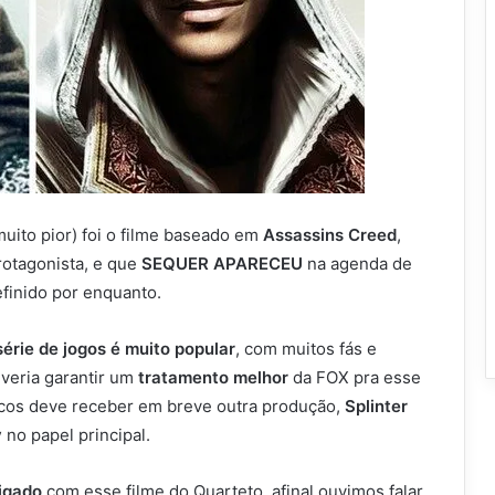
muito pior) foi o filme baseado em
Assassins Creed
,
otagonista, e que
SEQUER APARECEU
na agenda de
finido por enquanto.
érie de jogos é muito popular
, com muitos fás e
everia garantir um
tratamento melhor
da FOX pra esse
sticos deve receber em breve outra produção,
Splinter
y
no papel principal.
igado
com esse filme do Quarteto, afinal ouvimos falar