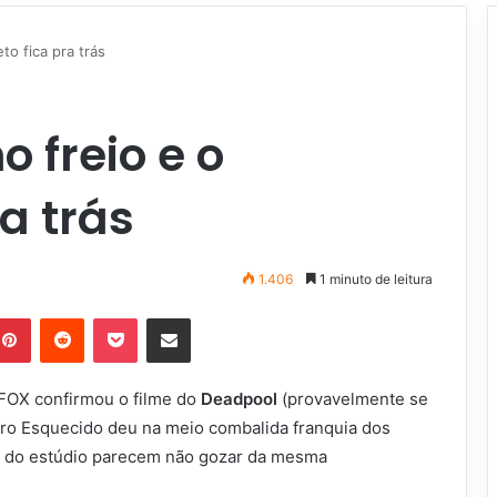
to fica pra trás
 freio e o
a trás
1.406
1 minuto de leitura
Pinterest
Reddit
Pocket
Compartilhar via e-mail
 FOX confirmou o filme do
Deadpool
(provavelmente se
ro Esquecido deu na meio combalida franquia dos
a do estúdio parecem não gozar da mesma