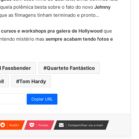
aquela polêmica besta sobre o fato do novo
Johnny
 que as filmagens tinham terminado e pronto…
 cursos e workshops pra galera de Hollywood
que
mantendo mistério mas
sempre acabam tendo fotos e
l Fassbender
Quarteto Fantástico
ll
Tom Hardy
Copiar URL
Reddit
Pocket
Compartilhar via e-mail