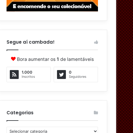
Segue aí cambada!
Bora aumentar os
1
de lamentáveis
1.000
0
Inscritos
Seguidores
Categorias
C