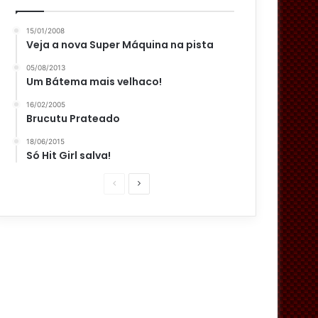
15/01/2008
Veja a nova Super Máquina na pista
05/08/2013
Um Bátema mais velhaco!
16/02/2005
Brucutu Prateado
18/06/2015
Só Hit Girl salva!
P
P
á
r
g
ó
i
x
n
i
a
m
a
a