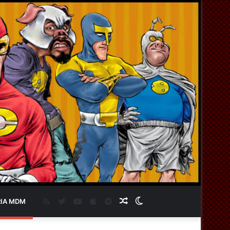
RSS
Twitter
YouTube
Apple
Spotify
Artigo
Switch
IA MDM