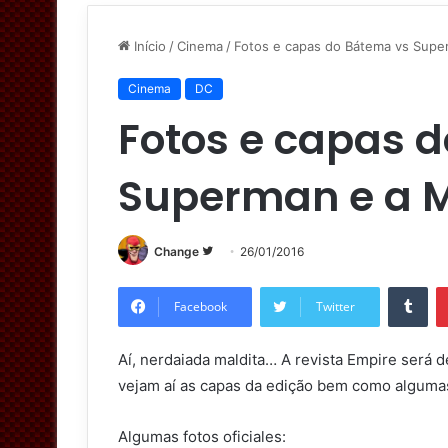
Início
/
Cinema
/
Fotos e capas do Bátema vs Supe
Cinema
DC
Fotos e capas 
Superman e a 
Change
S
26/01/2016
i
Tumblr
g
Facebook
Twitter
a
n
Aí, nerdaiada maldita… A revista Empire será 
o
vejam aí as capas da edição bem como algumas
T
w
Algumas fotos oficiales:
i