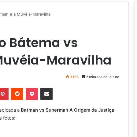
rman e a Muvéia-Maravilha
do Bátema vs
Muvéia-Maravilha
1.195
2 minutos de leitura
Pinterest
Reddit
Pocket
Compartilhar via e-mail
dedicada a
Batman vs Superman A Origem da Justiça
,
 fotos: