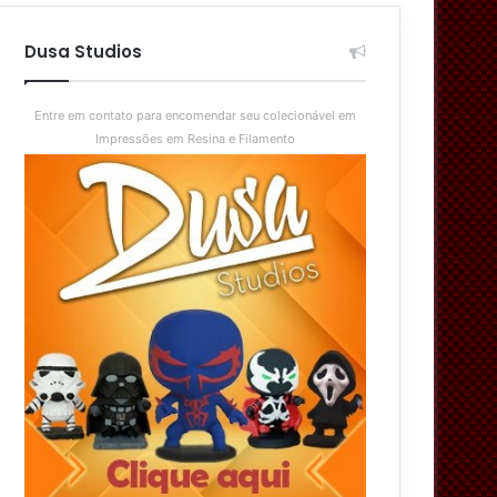
aleatório
skin
Dusa Studios
Entre em contato para encomendar seu colecionável em
Impressões em Resina e Filamento