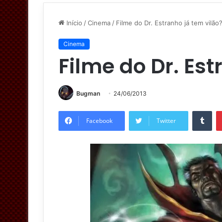
Início
/
Cinema
/
Filme do Dr. Estranho já tem vilão
Cinema
Filme do Dr. Est
Bugman
24/06/2013
Tumblr
Facebook
Twitter