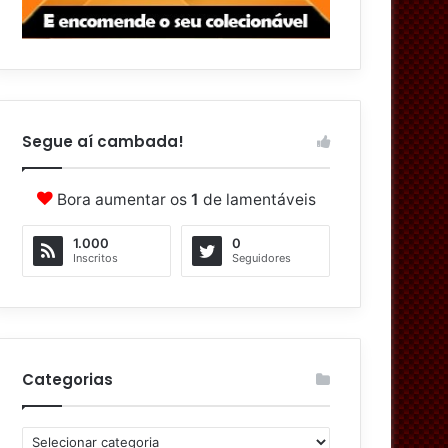
Segue aí cambada!
Bora aumentar os
1
de lamentáveis
1.000
0
Inscritos
Seguidores
Categorias
C