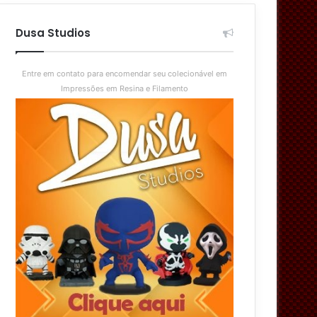
aleatório
skin
Dusa Studios
Entre em contato para encomendar seu colecionável em
Impressões em Resina e Filamento