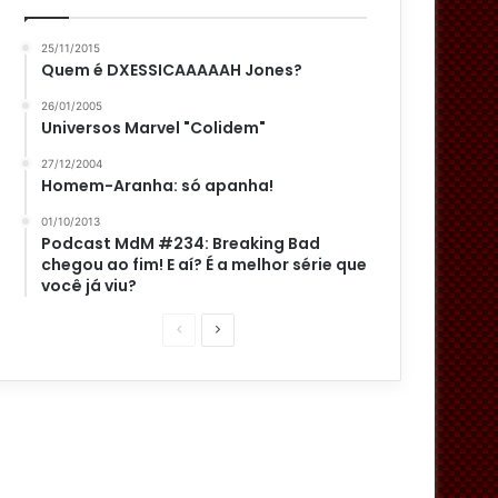
25/11/2015
Quem é DXESSICAAAAAH Jones?
26/01/2005
Universos Marvel "Colidem"
27/12/2004
Homem-Aranha: só apanha!
01/10/2013
Podcast MdM #234: Breaking Bad
chegou ao fim! E aí? É a melhor série que
você já viu?
P
P
á
r
g
ó
i
x
n
i
a
m