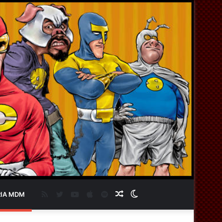
RSS
Twitter
YouTube
Apple
Spotify
Artigo
Switch
IA MDM