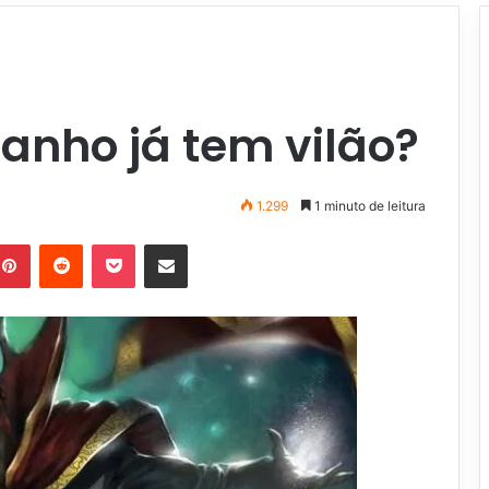
?
ranho já tem vilão?
1.299
1 minuto de leitura
Pinterest
Reddit
Pocket
Compartilhar via e-mail