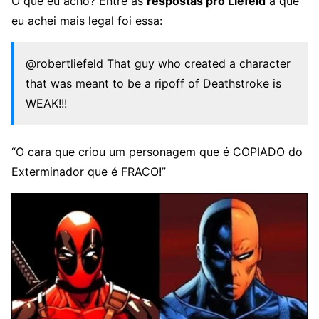
O que eu acho? Entre as
respostas pro Liefeld
a que
eu achei mais legal foi essa:
@robertliefeld That guy who created a character
that was meant to be a ripoff of Deathstroke is
WEAK!!!
“O cara que criou um personagem que é COPIADO do
Exterminador que é FRACO!”