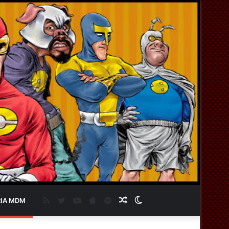
RSS
Twitter
YouTube
Apple
Spotify
Artigo
Switch
IA MDM