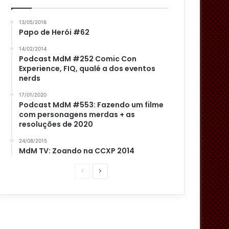
13/05/2016
Papo de Herói #62
14/02/2014
Podcast MdM #252 Comic Con
Experience, FIQ, qualé a dos eventos
nerds
17/01/2020
Podcast MdM #553: Fazendo um filme
com personagens merdas + as
resoluções de 2020
24/08/2015
MdM TV: Zoando na CCXP 2014
P
P
á
r
g
ó
i
x
n
i