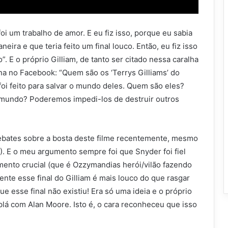
foi um trabalho de amor. E eu fiz isso, porque eu sabia
neira e que teria feito um final louco. Então, eu fiz isso
”. E o próprio Gilliam, de tanto ser citado nessa caralha
ina no Facebook: “Quem são os ‘Terrys Gilliams’ do
i feito para salvar o mundo deles. Quem são eles?
 mundo? Poderemos impedi-los de destruir outros
ebates sobre a bosta deste filme recentemente, mesmo
!). E o meu argumento sempre foi que Snyder foi fiel
mento crucial (que é Ozzymandias herói/vilão fazendo
ente esse final do Gilliam é mais louco do que rasgar
 esse final não existiu! Era só uma ideia e o próprio
plá com Alan Moore. Isto é, o cara reconheceu que isso