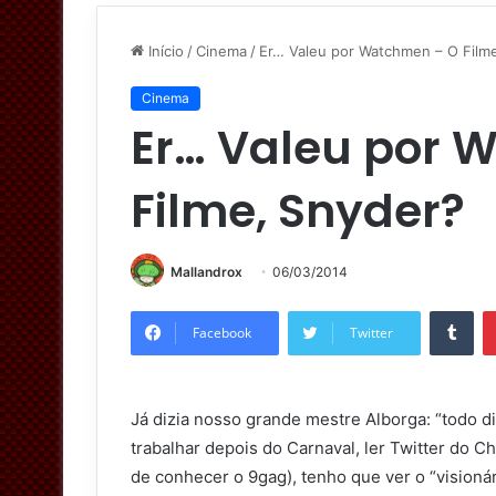
Início
/
Cinema
/
Er… Valeu por Watchmen – O Film
Cinema
Er… Valeu por 
Filme, Snyder?
Mallandrox
06/03/2014
Tumblr
Facebook
Twitter
Já dizia nosso grande mestre Alborga: “todo di
trabalhar depois do Carnaval, ler Twitter do C
de conhecer o 9gag), tenho que ver o “visioná