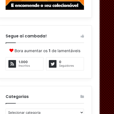
Segue aí cambada!
Bora aumentar os
1
de lamentáveis
1.000
0
Inscritos
Seguidores
Categorias
C