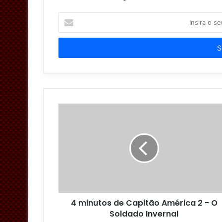
I
n
s
i
r
a
o
s
e
u
e
n
d
e
r
e
ç
o
4 minutos de Capitão América 2 - O
d
Soldado Invernal
e