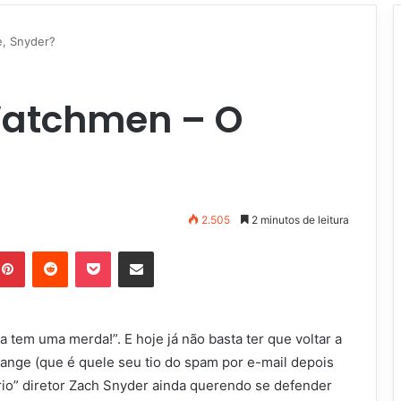
e, Snyder?
Watchmen – O
2.505
2 minutos de leitura
Pinterest
Reddit
Pocket
Compartilhar via e-mail
a tem uma merda!”. E hoje já não basta ter que voltar a
hange (que é quele seu tio do spam por e-mail depois
rio” diretor Zach Snyder ainda querendo se defender