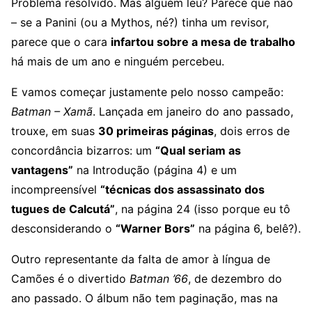
Problema resolvido. Mas alguém leu? Parece que não
– se a Panini (ou a Mythos, né?) tinha um revisor,
parece que o cara
infartou sobre a mesa de trabalho
há mais de um ano e ninguém percebeu.
E vamos começar justamente pelo nosso campeão:
Batman – Xamã
. Lançada em janeiro do ano passado,
trouxe, em suas
30 primeiras páginas
, dois erros de
concordância bizarros: um
“Qual seriam as
vantagens”
na Introdução (página 4) e um
incompreensível
“técnicas dos assassinato dos
tugues de Calcutá”
, na página 24 (isso porque eu tô
desconsiderando o
“Warner Bors”
na página 6, belê?).
Outro representante da falta de amor à língua de
Camões é o divertido
Batman ’66
, de dezembro do
ano passado. O álbum não tem paginação, mas na