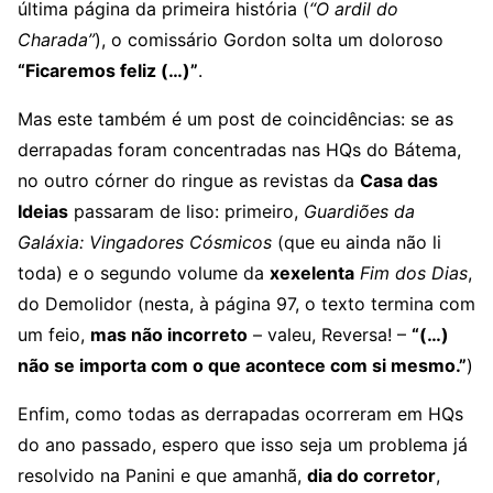
última página da primeira história (
“O ardil do
Charada”
), o comissário Gordon solta um doloroso
“Ficaremos feliz (…)”
.
Mas este também é um post de coincidências: se as
derrapadas foram concentradas nas HQs do Bátema,
no outro córner do ringue as revistas da
Casa das
Ideias
passaram de liso: primeiro,
Guardiões da
Galáxia: Vingadores Cósmicos
(que eu ainda não li
toda) e o segundo volume da
xexelenta
Fim dos Dias
,
do Demolidor (nesta, à página 97, o texto termina com
um feio,
mas não incorreto
– valeu, Reversa! –
“(…)
não se importa com o que acontece com si mesmo.”
)
Enfim, como todas as derrapadas ocorreram em HQs
do ano passado, espero que isso seja um problema já
resolvido na Panini e que amanhã,
dia do corretor
,