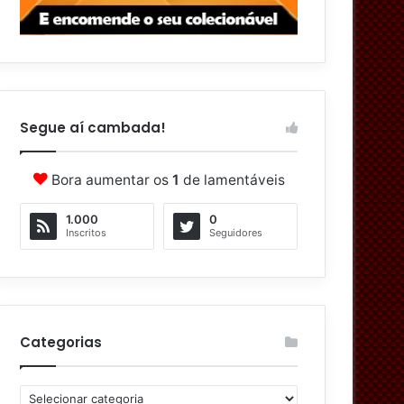
Segue aí cambada!
Bora aumentar os
1
de lamentáveis
1.000
0
Inscritos
Seguidores
Categorias
C