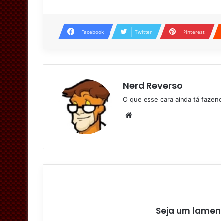
Facebook
Twitter
Pinterest
Nerd Reverso
O que esse cara ainda tá faze
W
e
b
s
i
t
e
Seja um lamen