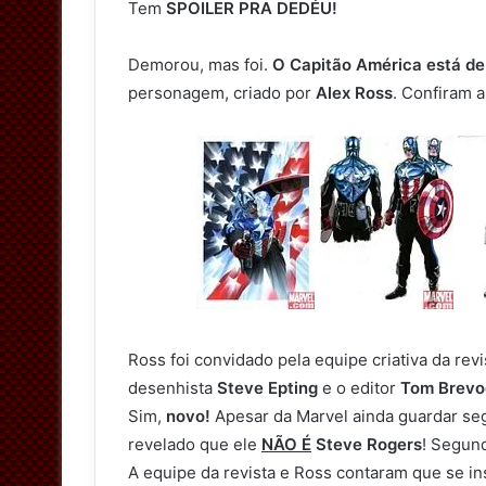
Tem
SPOILER PRA DEDÉU!
Demorou, mas foi.
O Capitão América está de 
personagem, criado por
Alex Ross
. Confiram a
Ross foi convidado pela equipe criativa da rev
desenhista
Steve Epting
e o editor
Tom Brevo
Sim,
novo!
Apesar da Marvel ainda guardar segr
revelado que ele
NÃO É
Steve Rogers
! Segun
A equipe da revista e Ross contaram que se i