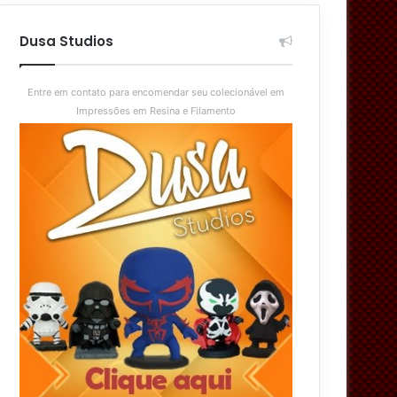
aleatório
skin
Dusa Studios
Entre em contato para encomendar seu colecionável em
Impressões em Resina e Filamento