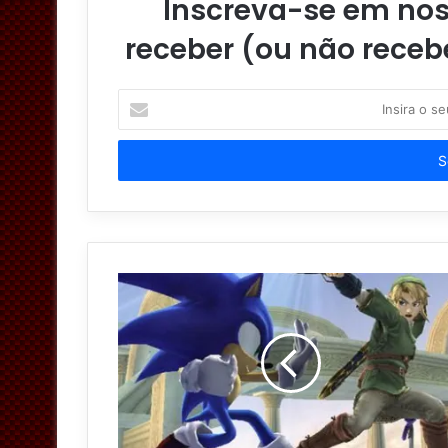
Inscreva-se em noss
receber (ou não receb
I
n
s
i
r
a
o
s
e
u
e
n
d
e
r
e
ç