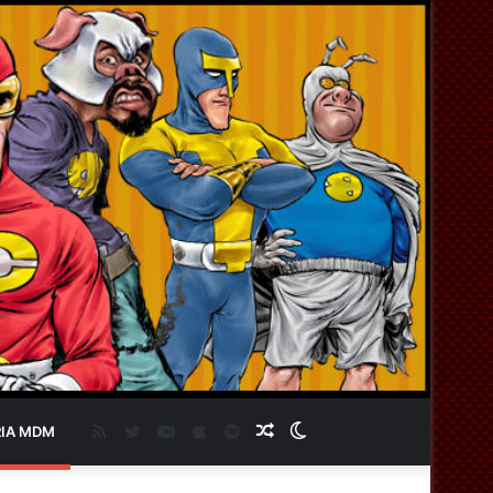
RSS
Twitter
YouTube
Apple
Spotify
Artigo
Switch
IA MDM