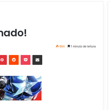
rmado!
884
1 minuto de leitura
Pinterest
Reddit
Pocket
Compartilhar via e-mail