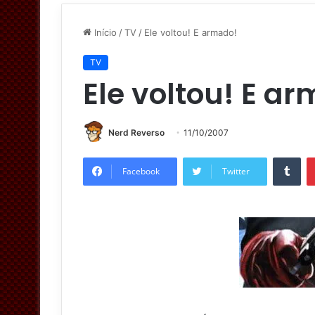
Início
/
TV
/
Ele voltou! E armado!
TV
Ele voltou! E a
Nerd Reverso
11/10/2007
Tumblr
Facebook
Twitter