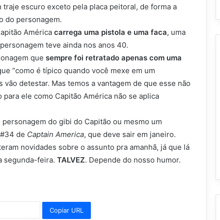
 traje escuro exceto pela placa peitoral, de forma a
to do personagem.
Capitão América
carrega uma pistola e uma faca
, uma
o personagem teve ainda nos anos 40.
ersonagem que
sempre foi retratado apenas com uma
e que “como é típico quando você mexe em um
s vão detestar. Mas temos a vantagem de que esse não
o para ele como Capitão América não se aplica
ro personagem do gibi do Capitão ou mesmo um
o #34 de
Captain America
, que deve sair em janeiro.
eteram novidades sobre o assunto pra amanhã, já que lá
na segunda-feira.
TALVEZ
. Depende do nosso humor.
Copiar URL