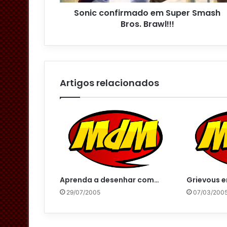
o
Sonic confirmado em Super Smash
d
Bros. Brawl!!!
e
e
m
a
i
l
Artigos relacionados
Aprenda a desenhar com…
Grievous e
29/07/2005
07/03/200