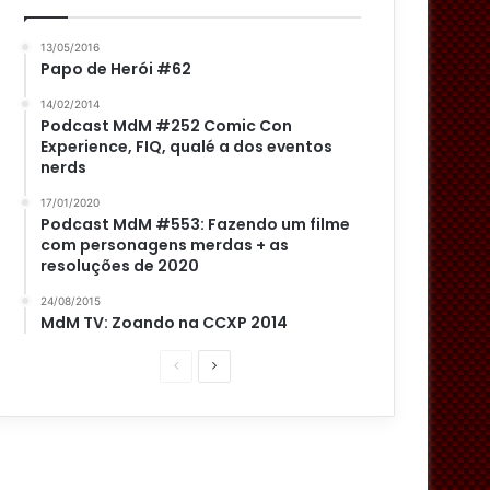
13/05/2016
Papo de Herói #62
14/02/2014
Podcast MdM #252 Comic Con
Experience, FIQ, qualé a dos eventos
nerds
17/01/2020
Podcast MdM #553: Fazendo um filme
com personagens merdas + as
resoluções de 2020
24/08/2015
MdM TV: Zoando na CCXP 2014
P
P
á
r
g
ó
i
x
n
i