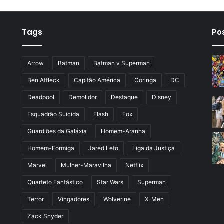
Tags
Po
Arrow
Batman
Batman v Superman
Ben Affleck
Capitão América
Coringa
DC
Deadpool
Demolidor
Destaque
Disney
Esquadrão Suicida
Flash
Fox
Guardiões da Galáxia
Homem-Aranha
Homem-Formiga
Jared Leto
Liga da Justiça
Marvel
Mulher-Maravilha
Netflix
Quarteto Fantástico
Star Wars
Superman
Terror
Vingadores
Wolverine
X-Men
Zack Snyder