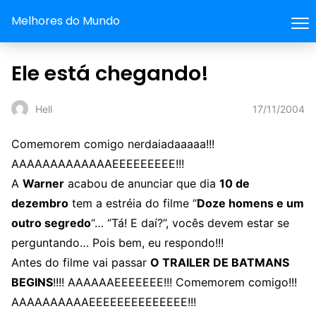
Melhores do Mundo
Ele está chegando!
17/11/2004
Hell
Comemorem comigo
nerdaiadaaaaa!!!
AAAAAAAAAAAAAEEEEEEEEE!!!
A
Warner
acabou de anunciar que dia
10 de
dezembro
tem a estréia do filme “
Doze homens e um
outro segredo
“… “Tá! E daí?”, vocês devem estar se
perguntando… Pois bem, eu respondo!!!
Antes do filme vai passar
O TRAILER DE BATMANS
BEGINS
!!!! AAAAAAEEEEEEE!!! Comemorem comigo!!!
AAAAAAAAAAEEEEEEEEEEEEEE!!!