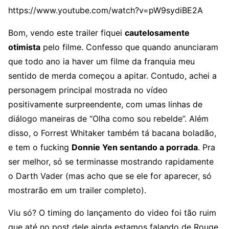
https://www.youtube.com/watch?v=pW9sydiBE2A
Bom, vendo este trailer fiquei
cautelosamente
otimista
pelo filme. Confesso que quando anunciaram
que todo ano ia haver um filme da franquia meu
sentido de merda começou a apitar. Contudo, achei a
personagem principal mostrada no vídeo
positivamente surpreendente, com umas linhas de
diálogo maneiras de “Olha como sou rebelde”. Além
disso, o Forrest Whitaker também tá bacana boladão,
e tem o fucking
Donnie Yen sentando a porrada
. Pra
ser melhor, só se terminasse mostrando rapidamente
o Darth Vader (mas acho que se ele for aparecer, só
mostrarão em um trailer completo).
Viu só? O timing do lançamento do video foi tão ruim
que até no post dele ainda estamos falando de Rouge