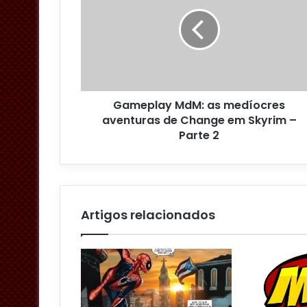
n
d
e
r
e
ç
o
Gameplay MdM: as medíocres
d
aventuras de Change em Skyrim –
e
Parte 2
e
m
a
i
l
Artigos relacionados