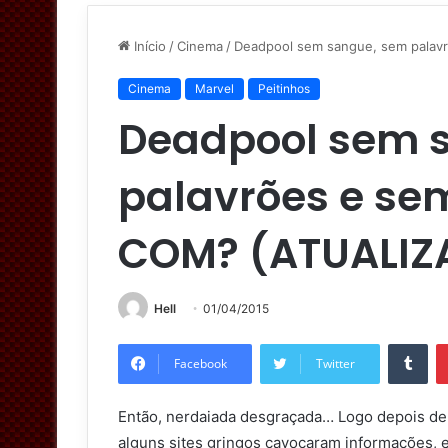
Início
/
Cinema
/
Deadpool sem sangue, sem palav
Cinema
Marvel
Peitinhos
Deadpool sem 
palavrões e sem
COM? (ATUALIZ
Hell
01/04/2015
Tumblr
Facebook
Twitter
Então, nerdaiada desgraçada… Logo depois de l
alguns sites gringos cavocaram informações, e