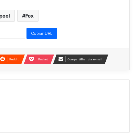
pool
Fox
Copiar URL
Reddit
Pocket
Compartilhar via e-mail