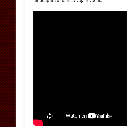
filhadaputa olhem só vejam vocês: