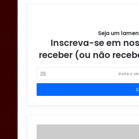
Seja um lamen
Inscreva-se em noss
receber (ou não receb
I
n
s
i
r
a
o
s
e
u
e