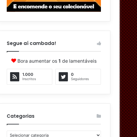
Segue aí cambada!
Bora aumentar os
1
de lamentáveis
1.000
0
Inscritos
Seguidores
Categorias
C