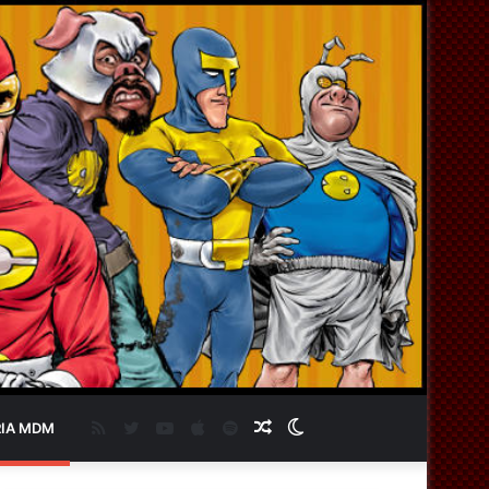
RSS
Twitter
YouTube
Apple
Spotify
Artigo
Switch
IA MDM