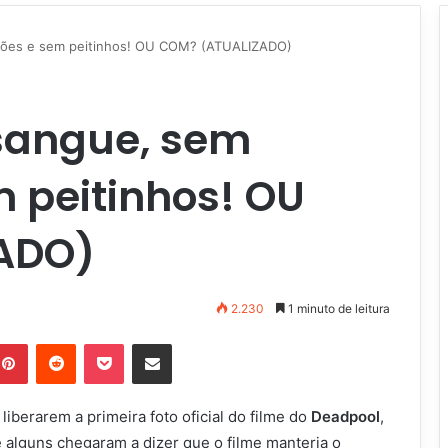
rões e sem peitinhos! OU COM? (ATUALIZADO)
sangue, sem
 peitinhos! OU
ADO)
2.230
1 minuto de leitura
Pinterest
Reddit
Pocket
Compartilhar via e-mail
iberarem a primeira foto oficial do filme do
Deadpool
,
 alguns chegaram a dizer que o filme manteria o