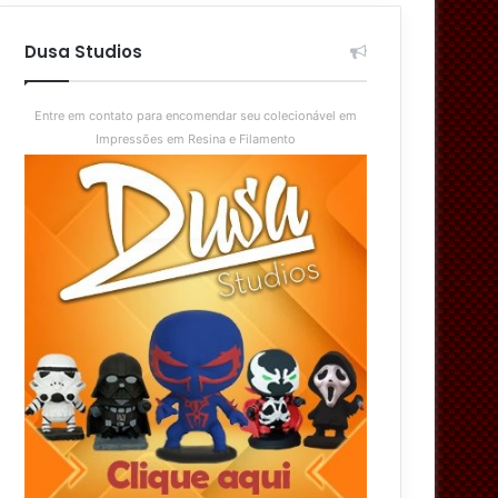
aleatório
skin
Dusa Studios
Entre em contato para encomendar seu colecionável em
Impressões em Resina e Filamento