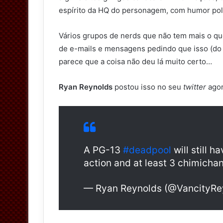
espírito da HQ do personagem, com humor polit
Vários grupos de nerds que não tem mais o qu
de e-mails e mensagens pedindo que isso (do f
parece que a coisa não deu lá muito certo…
Ryan Reynolds
postou isso no seu
twitter
agor
A PG-13
#deadpool
will still h
action and at least 3 chimichan
— Ryan Reynolds (@VancityRe