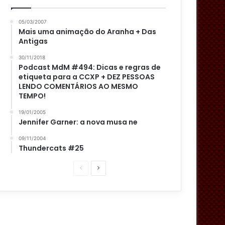
05/03/2007
Mais uma animação do Aranha + Das
Antigas
30/11/2018
Podcast MdM #494: Dicas e regras de
etiqueta para a CCXP + DEZ PESSOAS
LENDO COMENTÁRIOS AO MESMO
TEMPO!
19/01/2005
Jennifer Garner: a nova musa ne
09/11/2004
Thundercats #25
P
P
á
r
g
ó
i
x
n
i