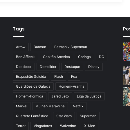
Tags
Po
Arrow
Batman
Batman v Superman
Ben Affleck
Capitão América
Coringa
DC
Deadpool
Demolidor
Destaque
Disney
Esquadrão Suicida
Flash
Fox
Guardiões da Galáxia
Homem-Aranha
Homem-Formiga
Jared Leto
Liga da Justiça
Marvel
Mulher-Maravilha
Netflix
Quarteto Fantástico
Star Wars
Superman
Terror
Vingadores
Wolverine
X-Men