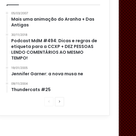
05/03/2007
Mais uma animação do Aranha + Das
Antigas
30/11/2018
Podcast MdM #494: Dicas e regras de
etiqueta para a CCXP + DEZ PESSOAS
LENDO COMENTÁRIOS AO MESMO
TEMPO!
19/01/2005
Jennifer Garner: a nova musa ne
09/11/2004
Thundercats #25
P
P
á
r
g
ó
i
x
n
i