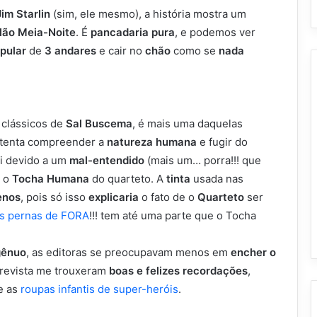
Jim Starlin
(sim, ele mesmo), a história mostra um
ilão Meia-Noite
. É
pancadaria pura
, e podemos ver
pular
de
3 andares
e cair no
chão
como se
nada
 clássicos de
Sal Buscema
, é mais uma daquelas
tenta compreender a
natureza humana
e fugir do
ui devido a um
mal-entendido
(mais um… porra!!! que
 o
Tocha Humana
do quarteto. A
tinta
usada nas
enos
, pois só isso
explicaria
o fato de o
Quarteto
ser
s pernas de FORA
!!! tem até uma parte que o Tocha
gênuo
, as editoras se preocupavam menos em
encher o
 revista me trouxeram
boas e felizes recordações
,
e as
roupas infantis de super-heróis
.