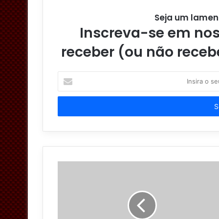
Seja um lamen
Inscreva-se em noss
receber (ou não receb
I
n
s
i
r
a
o
s
e
u
e
n
d
e