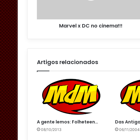
r
e
ç
o
Marvel x DC no cinema!!!
d
e
e
m
a
i
Artigos relacionados
l
A gente lemos: Folheteen…
Das Antiga
08/10/2013
06/11/2004