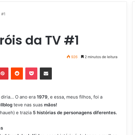
 #1
róis da TV #1
926
2 minutos de leitura
Pinterest
Reddit
Pocket
Compartilhar via e-mail
diria… O ano era
1979
, e essa, meus filhos, foi a
ellblog
teve nas suas
mãos!
haueh) e trazia
5 histórias de personagens diferentes.
as