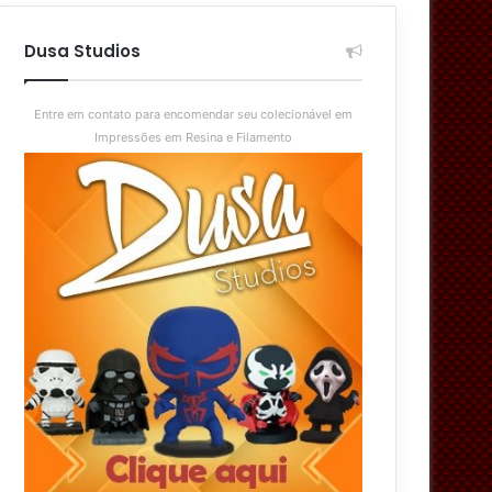
aleatório
skin
Dusa Studios
Entre em contato para encomendar seu colecionável em
Impressões em Resina e Filamento