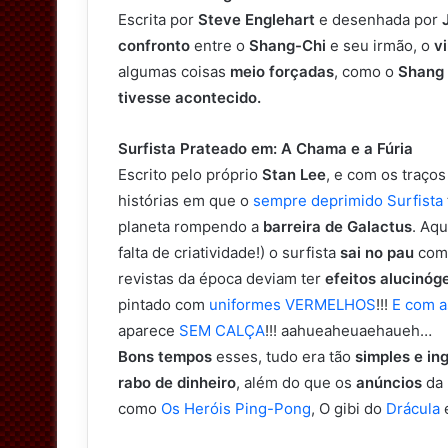
Escrita por
Steve Englehart
e desenhada por
confronto
entre o
Shang-Chi
e seu irmão, o
v
algumas coisas
meio forçadas
, como o
Shang 
tivesse acontecido.
Surfista Prateado em: A Chama e a Fúria
Escrito pelo próprio
Stan Lee
, e com os traços
histórias em que o
sempre deprimido Surfista
planeta rompendo a
barreira de Galactus
. Aq
falta de criatividade!) o surfista
sai no pau
com
revistas da época deviam ter
efeitos alucinóg
pintado com
uniformes VERMELHOS
!!!
E com a
aparece
SEM CALÇA
!!! aahueaheuaehaueh…
Bons tempos
esses, tudo era tão
simples e in
rabo de dinheiro
, além do que os
anúncios
da
como
Os Heróis Ping-Pong
, O gibi do
Drácula