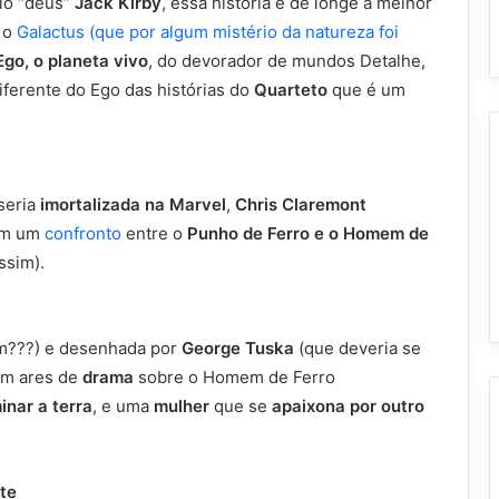
lo “deus”
Jack Kirby
, essa história é de longe a melhor
 o
Galactus (que por algum mistério da natureza foi
Ego, o planeta vivo
, do devorador de mundos Detalhe,
diferente do Ego das histórias do
Quarteto
que é um
seria
imortalizada na Marvel
,
Chris Claremont
am um
confronto
entre o
Punho de Ferro e o Homem de
ssim).
???) e desenhada por
George Tuska
(que deveria se
om ares de
drama
sobre o Homem de Ferro
inar a terra
, e uma
mulher
que se
apaixona por outro
te