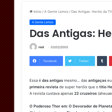
Início
/
A Gente Lemos
/
Das Antigas: Heróis da TV
A Gente Lemos
Das Antigas: He
Hell
03/02/2005
Tumblr
Facebook
Twitter
Essa é
das antigas
mesmo… das
antigaças
eu 
primeira revista
de super heróis que o
titio H
A revista custava apenas
22 cruzeiros
(aheuae
O Poderoso Thor em: O Devorador de Planet