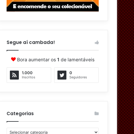
Segue aí cambada!
Bora aumentar os
1
de lamentáveis
1.000
0
Inscritos
Seguidores
Categorias
C