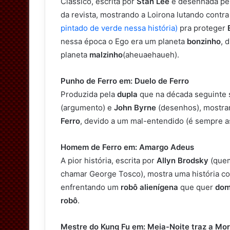
Clássico, escrita por
Stan Lee
e desenhada pe
da revista, mostrando a Loirona lutando contra
pintado de verde nessa história)
pra proteger
nessa época o Ego era um planeta
bonzinho
, 
planeta
malzinho
(aheuaehaueh).
Punho de Ferro em: Duelo de Ferro
Produzida pela
dupla
que na década seguinte 
(argumento) e
John Byrne
(desenhos), mostr
Ferro
, devido a um mal-entendido (é sempre a
Homem de Ferro em: Amargo Adeus
A pior história, escrita por
Allyn Brodsky
(quem
chamar George Tosco), mostra uma história c
enfrentando um
robô alienígena
que quer
dom
robô
.
Mestre do Kung Fu em: Meia-Noite traz a Mor