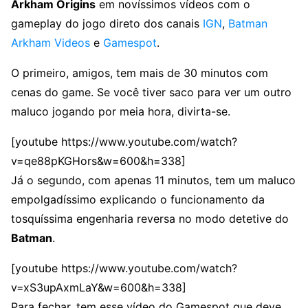
Arkham Origins
em novíssimos vídeos com o
gameplay do jogo direto dos canais
IGN
,
Batman
Arkham Videos
e
Gamespot
.
O primeiro, amigos, tem mais de 30 minutos com
cenas do game. Se você tiver saco para ver um outro
maluco jogando por meia hora, divirta-se.
[youtube https://www.youtube.com/watch?
v=qe88pKGHors&w=600&h=338]
Já o segundo, com apenas 11 minutos, tem um maluco
empolgadíssimo explicando o funcionamento da
tosquíssima engenharia reversa no modo detetive do
Batman
.
[youtube https://www.youtube.com/watch?
v=xS3upAxmLaY&w=600&h=338]
Para fechar, tem esse vídeo do Gamespot que deve