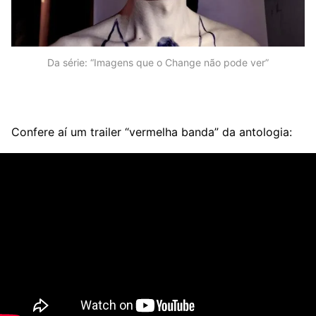
Da série: “Imagens que o Change não pode ver”
Confere aí um trailer “vermelha banda” da antologia: