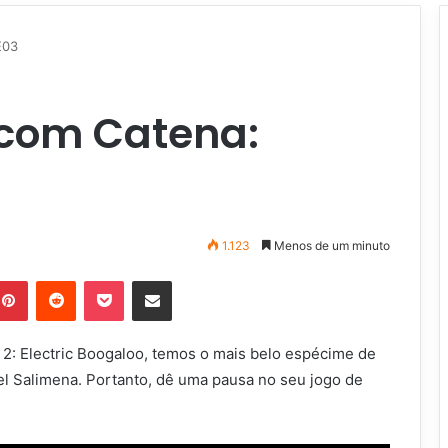
E03
com Catena:
1.123
Menos de um minuto
Pinterest
Reddit
Pocket
Compartilhar via e-mail
2: Electric Boogaloo, temos o mais belo espécime de
l Salimena. Portanto, dê uma pausa no seu jogo de