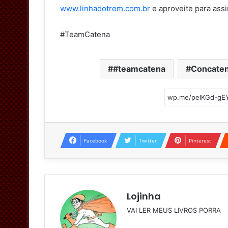
www.linhadotrem.com.br
e aproveite para assi
#TeamCatena
#teamcatena
Concate
Facebook
Twitter
Pinterest
Lojinha
VAI LER MEUS LIVROS PORRA