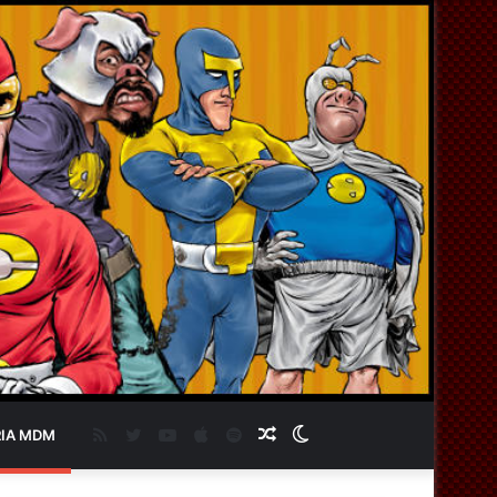
RSS
Twitter
YouTube
Apple
Spotify
Artigo
Switch
IA MDM