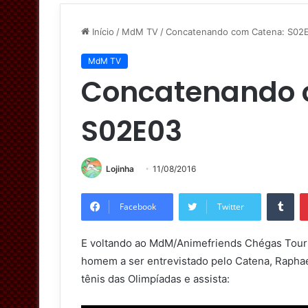
Início
/
MdM TV
/
Concatenando com Catena: S02
MdM TV
Concatenando 
S02E03
Lojinha
11/08/2016
Tumblr
Facebook
Twitter
E voltando ao MdM/Animefriends Chégas Tour 
homem a ser entrevistado pelo Catena, Raphae
tênis das Olimpíadas e assista: