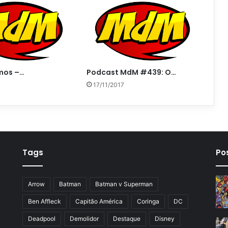
mos –…
Podcast MdM #439: O…
17/11/2017
Tags
Po
Arrow
Batman
Batman v Superman
Ben Affleck
Capitão América
Coringa
DC
Deadpool
Demolidor
Destaque
Disney