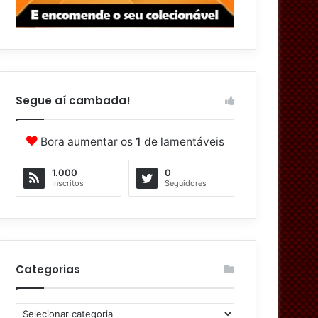
Segue aí cambada!
Bora aumentar os
1
de lamentáveis
1.000
0
Inscritos
Seguidores
Categorias
C