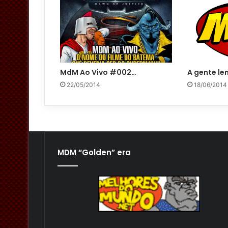
A gente le
MdM Ao Vivo #002…
18/06/2014
22/05/2014
MDM “Golden” era