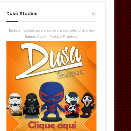
aleatório
skin
Dusa Studios
Entre em contato para encomendar seu colecionável em
Impressões em Resina e Filamento