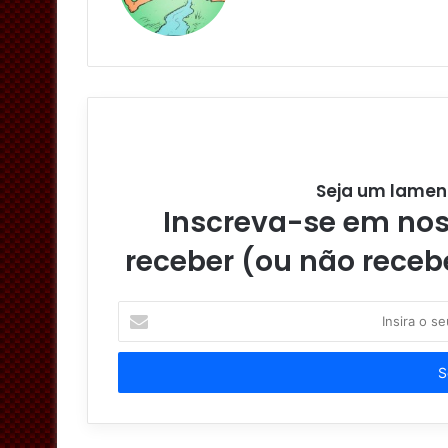
Seja um lamen
Inscreva-se em noss
receber (ou não receb
I
n
s
i
r
a
o