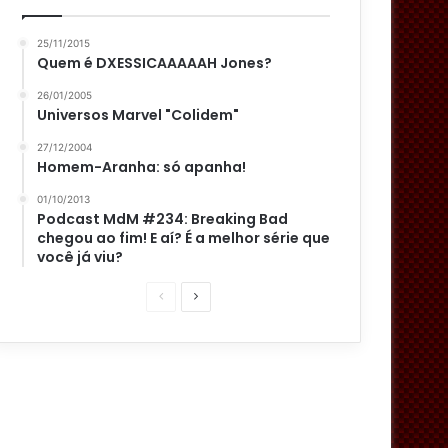
25/11/2015
Quem é DXESSICAAAAAH Jones?
26/01/2005
Universos Marvel "Colidem"
27/12/2004
Homem-Aranha: só apanha!
01/10/2013
Podcast MdM #234: Breaking Bad
chegou ao fim! E aí? É a melhor série que
você já viu?
P
P
á
r
g
ó
i
x
n
i
a
m