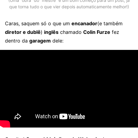
(Uma “obra” do “mestre” é um bom começo para um post, já
que torna tudo o que vier depois automaticamente melhor!)
Caras, saquem só o que um
encanador
(e também
diretor e dublê
)
inglês
chamado
Colin Furze
fez
dentro da
garagem
dele: