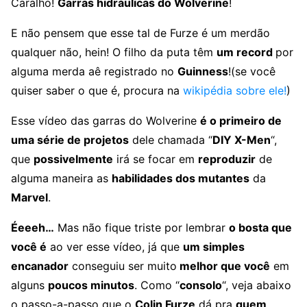
Caralho!
Garras hidráulicas do Wolverine
!
E não pensem que esse tal de Furze é um merdão
qualquer não, hein! O filho da puta têm
um record
por
alguma merda aê registrado no
Guinness
!(se você
quiser saber o que é, procura na
wikipédia sobre ele!
)
Esse vídeo das garras do Wolverine
é o primeiro de
uma série de projetos
dele chamada “
DIY X-Men
“,
que
possivelmente
irá se focar em
reproduzir
de
alguma maneira as
habilidades dos mutantes
da
Marvel
.
Éeeeh…
Mas não fique triste por lembrar
o bosta que
você é
ao ver esse vídeo, já que
um simples
encanador
conseguiu ser muito
melhor que você
em
alguns
poucos minutos
. Como “
consolo
“, veja abaixo
o passo-a-passo que o
Colin Furze
dá pra
quem