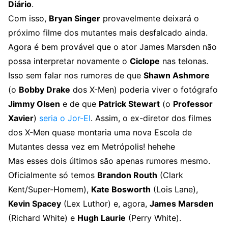
Diário
.
Com isso,
Bryan Singer
provavelmente deixará o
próximo filme dos mutantes mais desfalcado ainda.
Agora é bem provável que o ator James Marsden não
possa interpretar novamente o
Ciclope
nas telonas.
Isso sem falar nos rumores de que
Shawn Ashmore
(o
Bobby Drake
dos X-Men) poderia viver o fotógrafo
Jimmy Olsen
e de que
Patrick Stewart
(o
Professor
Xavier
)
seria o Jor-El
. Assim, o ex-diretor dos filmes
dos X-Men quase montaria uma nova Escola de
Mutantes dessa vez em Metrópolis! hehehe
Mas esses dois últimos são apenas rumores mesmo.
Oficialmente só temos
Brandon Routh
(Clark
Kent/Super-Homem),
Kate Bosworth
(Lois Lane),
Kevin Spacey
(Lex Luthor) e, agora,
James Marsden
(Richard White) e
Hugh Laurie
(Perry White).