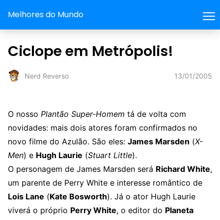
Melhores do Mundo
Ciclope em Metrópolis!
13/01/2005
Nerd Reverso
O nosso
Plantão Super-Homem
tá de volta com
novidades: mais dois atores foram confirmados no
novo filme do Azulão. São eles:
James Marsden
(
X-
Men
) e
Hugh Laurie
(
Stuart Little
).
O personagem de James Marsden será
Richard White
,
um parente de Perry White e interesse romântico de
Lois Lane
(
Kate Bosworth
). Já o ator Hugh Laurie
viverá o próprio
Perry White
, o editor do
Planeta