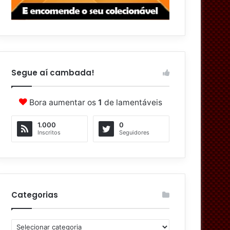
Segue aí cambada!
Bora aumentar os
1
de lamentáveis
1.000
0
Inscritos
Seguidores
Categorias
C