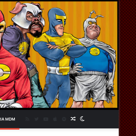
RSS
Twitter
YouTube
Apple
Spotify
Artigo
Switch
IA MDM