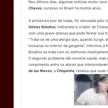
e
Nos últimos dias, algumas notícias muito ruins
r
Chaves
, sucesso no Brasil há muitos anos.
A primeira e pior de todas, foi veiculada pelo
U
Gómez Bolaños
, intérprete e criador de Chav
com uma grave doença que pode fechar sua traq
“Trata-se de uma alergia que, quando surge, 
inclusive no interior da garganta”, informou a 
Bolaños se trata com os melhores medicament
O segundo problema não envolve saúde, mas d
rompimento entre os atores que interpretava
de las Nieves
, a
Chiquinha
, revelou que suas