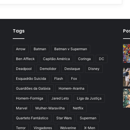
Tags
Po
Arrow
Batman
Batman v Superman
Ben Affleck
Capitão América
Coringa
DC
Deadpool
Demolidor
Destaque
Disney
Esquadrão Suicida
Flash
Fox
Guardiões da Galáxia
Homem-Aranha
Homem-Formiga
Jared Leto
Liga da Justiça
Marvel
Mulher-Maravilha
Netflix
Quarteto Fantástico
Star Wars
Superman
Terror
Vingadores
Wolverine
X-Men