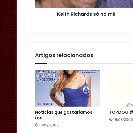
ç
o
Keith Richards só no mé
d
e
e
m
a
i
l
Artigos relacionados
Notícias que gostaríamos
TOPDOG 
(ou…
16/08/2006
16/09/2006