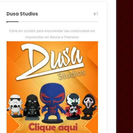
aleatório
skin
Dusa Studios
Entre em contato para encomendar seu colecionável em
Impressões em Resina e Filamento