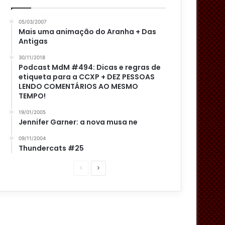
05/03/2007
Mais uma animação do Aranha + Das
Antigas
30/11/2018
Podcast MdM #494: Dicas e regras de
etiqueta para a CCXP + DEZ PESSOAS
LENDO COMENTÁRIOS AO MESMO
TEMPO!
19/01/2005
Jennifer Garner: a nova musa ne
09/11/2004
Thundercats #25
P
P
á
r
g
ó
i
x
n
i