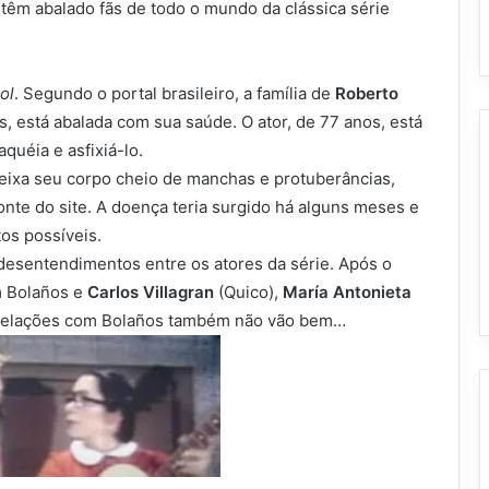
 têm abalado fãs de todo o mundo da clássica série
ol
. Segundo o portal brasileiro, a família de
Roberto
es, está abalada com sua saúde. O ator, de 77 anos, está
uéia e asfixiá-lo.
deixa seu corpo cheio de manchas e protuberâncias,
fonte do site. A doença teria surgido há alguns meses e
os possíveis.
esentendimentos entre os atores da série. Após o
m Bolaños e
Carlos Villagran
(Quico),
María Antonieta
 relações com Bolaños também não vão bem…