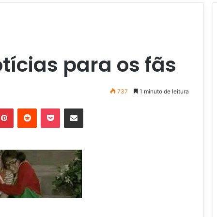
ícias para os fãs
737
1 minuto de leitura
Pinterest
Reddit
Pocket
Compartilhar via e-mail