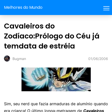
Melhores do Mundo
Cavaleiros do
Zodíaco:Prólogo do Céu já
temdata de estréia
01/06/2006
Bugman
Sim, seu nerd que fazia armaduras de alumínio quando
era criança! O último longa-metragem de
Cavaleiros