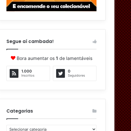
Segue aí cambada!
Bora aumentar os
1
de lamentáveis
1.000
0
Inscritos
Seguidores
Categorias
C