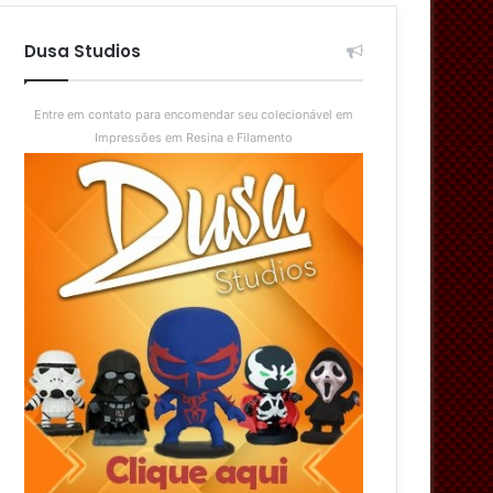
aleatório
skin
Dusa Studios
Entre em contato para encomendar seu colecionável em
Impressões em Resina e Filamento