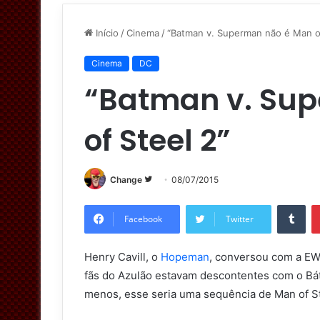
Início
/
Cinema
/
“Batman v. Superman não é Man of
Cinema
DC
“Batman v. Su
of Steel 2”
Change
S
08/07/2015
i
Tumblr
g
Facebook
Twitter
a
n
Henry Cavill, o
Hopeman
, conversou com a EW
o
fãs do Azulão estavam descontentes com o Bát
T
menos, esse seria uma sequência de Man of St
w
i