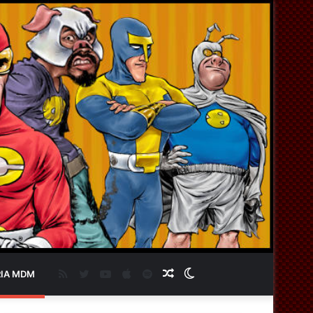
RSS
Twitter
YouTube
Apple
Spotify
Artigo
Switch
IA MDM