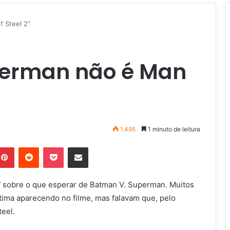
 Steel 2”
perman não é Man
1.495
1 minuto de leitura
Pinterest
Reddit
Pocket
Compartilhar via e-mail
 sobre o que esperar de Batman V. Superman. Muitos
ima aparecendo no filme, mas falavam que, pelo
eel.