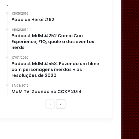
13/05/2016
Papo de Herói #62
14/02/2014
Podcast MdM #252 Comic Con
Experience, FIQ, qualé a dos eventos
nerds
17/01/2020
Podcast MdM #553: Fazendo um filme
com personagens merdas + as
resoluções de 2020
24/08/2015
MdM TV: Zoando na CCXP 2014
P
P
á
r
g
ó
i
x
n
i