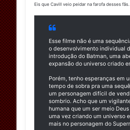
Eis que Cavill veio peidar na farofa desses fãs.
t
t
e
r
Esse filme não é uma sequênci
o desenvolvimento individual 
introdução do Batman, uma abe
expansão do universo criado e
Porém, tenho esperanças em u
tempo de sobra pra uma sequên
um personagem difícil de vend
sombrio. Acho que um vigilante
humana que um ser meio Deus 
uma vez criando um universo 
mais no personagem do Superma