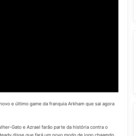
 novo e último game da franquia Arkham que sai agora
lher-Gato e Azrael farão parte da história contra o
ksteady disse que fará um novo modo de jogo chaamdo