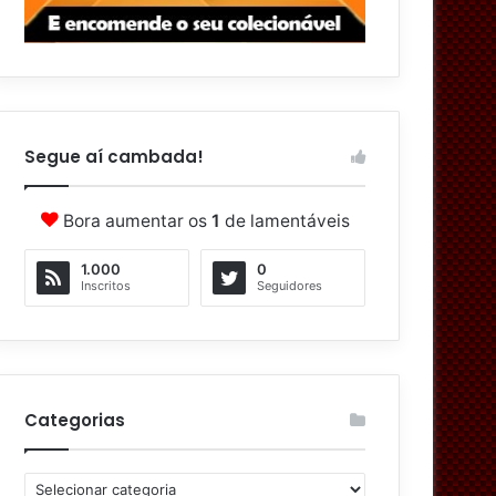
Segue aí cambada!
Bora aumentar os
1
de lamentáveis
1.000
0
Inscritos
Seguidores
Categorias
C