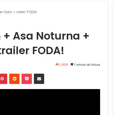
r-Gato = trailer FODA!
 + Asa Noturna +
railer FODA!
2.406
1 minuto de leitura
Pinterest
Reddit
Pocket
Compartilhar via e-mail