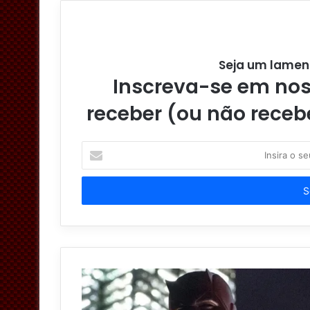
e
o
e
o
r
k
Seja um lamen
Inscreva-se em noss
receber (ou não receb
I
n
s
i
r
a
o
s
e
u
e
n