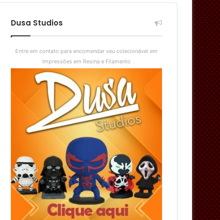
aleatório
skin
Dusa Studios
Entre em contato para encomendar seu colecionável em
Impressões em Resina e Filamento