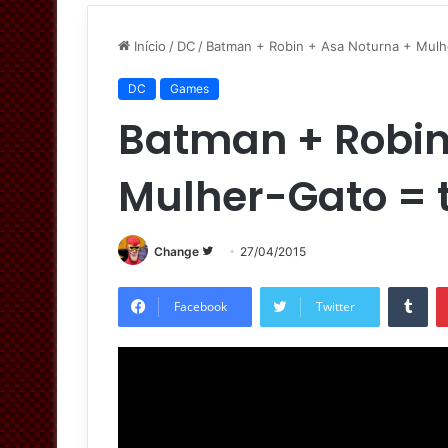
Início
/
DC
/
Batman + Robin + Asa Noturna + Mulhe
DC
Games
Batman + Robin
Mulher-Gato = t
Change
S
27/04/2015
i
Tumblr
g
Facebook
Twitter
a
n
o
T
w
i