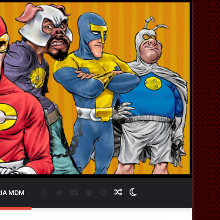
RSS
Twitter
YouTube
Apple
Spotify
Artigo
Switch
IA MDM