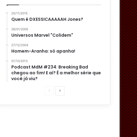
25/11/2015
Quem é DXESSICAAAAAH Jones?
26/01/2005
Universos Marvel "Colidem"
27/12/2004
Homem-Aranha: só apanha!
01/10/2013
Podcast MdM #234: Breaking Bad
chegou ao fim! E aí? É a melhor série que
você já viu?
P
P
á
r
g
ó
i
x
n
i
a
m