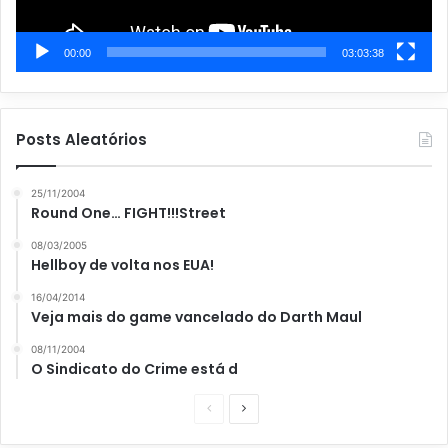
00:00
03:03:38
Posts Aleatórios
25/11/2004
Round One… FIGHT!!!Street
08/03/2005
Hellboy de volta nos EUA!
16/04/2014
Veja mais do game vancelado do Darth Maul
08/11/2004
O Sindicato do Crime está d
P
P
á
r