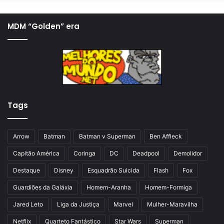
g
ó
i
x
MDM “Golden” era
n
i
a
m
a
a
n
p
t
á
Tags
e
g
r
i
i
n
Arrow
Batman
Batman v Superman
Ben Affleck
o
a
Capitão América
Coringa
DC
Deadpool
Demolidor
r
Destaque
Disney
Esquadrão Suicida
Flash
Fox
Guardiões da Galáxia
Homem-Aranha
Homem-Formiga
Jared Leto
Liga da Justiça
Marvel
Mulher-Maravilha
Netflix
Quarteto Fantástico
Star Wars
Superman