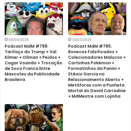
04/04/2025
14/03/2025
Podcast MdM #788:
Podcast MdM #785:
Tarifaço do Trump + Val
Bonecos Falsificados +
Kilmer + Oilman + Peidos +
Colecionadores Malucos +
Cagar Voando + Trocação
Cartinhas Pokémon +
de Soco Franca Entre
Formatinhos da Panini +
Mascotes da Publicidade
Stênio Garcia no
Brasileira
Relacionamento Aberto +
Metáforas com a Punheta
Mortal do David Carradine
+ MdMestre com Lojinha