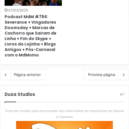
07/03/2025
Podcast MdM #784:
Severance + Vingadores
Doomsday + Marcas de
Cachorro que Sairam de
Linha + Fim do Skype +
Livros do Lojinha + Blogs
Antigos + Pós-Carnaval
com o MdMomo
Página anterior
Próxima página
Dusa Studios
Entre em contato para encomendar seu colecionável em Impressões em Resina
e Filamento