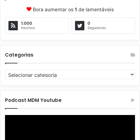
Bora aumentar os
1
de lamentáveis
1.000
0
Inscritos
Seguidores
Categorias
C
a
t
e
g
Podcast MDM Youtube
o
r
Tocador
i
de
a
vídeo
s