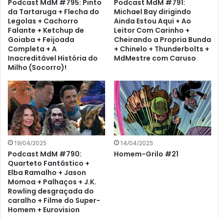
Podcast MdM #795: Pinto
Podcast MdM #791:
da Tartaruga + Flecha do
Michael Bay dirigindo
Legolas + Cachorro
Ainda Estou Aqui + Ao
Falante + Ketchup de
Leitor Com Carinho +
Goiaba + Feijoada
Cheirando a Propria Bunda
Completa + A
+ Chinelo + Thunderbolts +
Inacreditável História do
MdMestre com Caruso
Milho (Socorro)!
19/04/2025
14/04/2025
Podcast MdM #790:
Homem-Grilo #21
Quarteto Fantástico +
Elba Ramalho + Jason
Momoa + Palhaços + J.K.
Rowling desgraçada do
caralho + Filme do Super-
Homem + Eurovision