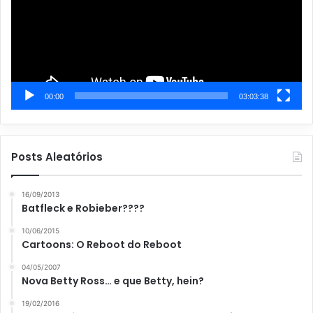
00:00
03:03:38
Posts Aleatórios
16/09/2013
Batfleck e Robieber????
10/06/2015
Cartoons: O Reboot do Reboot
04/05/2007
Nova Betty Ross… e que Betty, hein?
19/02/2016