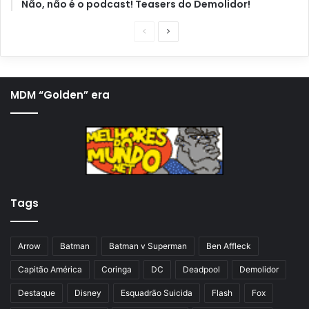
Não, não é o podcast! Teasers do Demolidor!
P
P
á
r
g
ó
i
x
MDM “Golden” era
n
i
a
m
a
a
n
p
t
á
Tags
e
g
r
i
i
n
Arrow
Batman
Batman v Superman
Ben Affleck
o
a
Capitão América
Coringa
DC
Deadpool
Demolidor
r
Destaque
Disney
Esquadrão Suicida
Flash
Fox