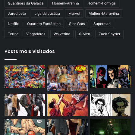
Guardiões da Galáxia
Homem-Aranha
Homem-Formiga
Jared Leto
Liga da Justiça
Marvel
Mulher-Maravilha
Netflix
Quarteto Fantástico
Star Wars
Superman
Terror
Vingadores
Wolverine
X-Men
Zack Snyder
Posts mais visitados