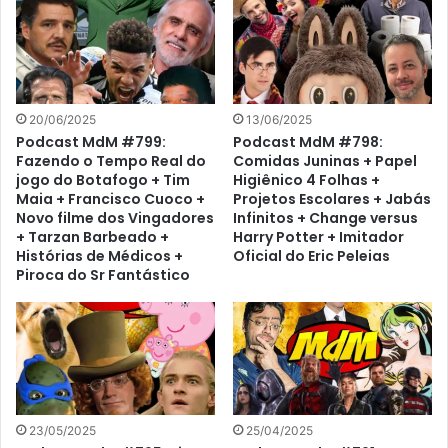
Confidencial Blanka +
Comer Coxinhas + Festa
sem Cajuzinho + Café
Gourmet + TDAH e a Hora
do Óleo de Macaco
20/06/2025
13/06/2025
Podcast MdM #799:
Podcast MdM #798:
Fazendo o Tempo Real do
Comidas Juninas + Papel
jogo do Botafogo + Tim
Higiênico 4 Folhas +
Maia + Francisco Cuoco +
Projetos Escolares + Jabás
Novo filme dos Vingadores
Infinitos + Change versus
+ Tarzan Barbeado +
Harry Potter + Imitador
Histórias de Médicos +
Oficial do Eric Peleias
Piroca do Sr Fantástico
23/05/2025
25/04/2025