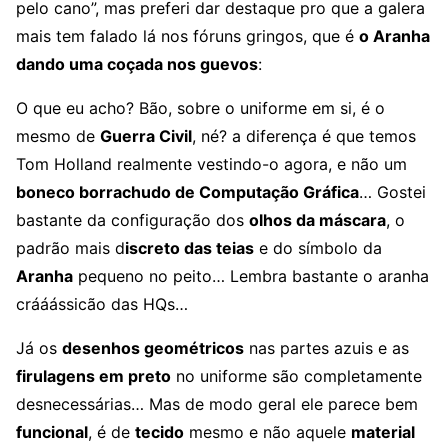
pelo cano”, mas preferi dar destaque pro que a galera
mais tem falado lá nos fóruns gringos, que é
o Aranha
dando uma coçada nos guevos
:
O que eu acho? Bão, sobre o uniforme em si, é o
mesmo de
Guerra Civil
, né? a diferença é que temos
Tom Holland realmente vestindo-o agora, e não um
boneco borrachudo de Computação Gráfica
… Gostei
bastante da configuração dos
olhos da máscara
, o
padrão mais d
iscreto das teias
e do símbolo da
Aranha
pequeno no peito… Lembra bastante o aranha
crááássicão das HQs…
Já os
desenhos geométricos
nas partes azuis e as
firulagens em preto
no uniforme são completamente
desnecessárias… Mas de modo geral ele parece bem
funcional
, é de
tecido
mesmo e não aquele
material