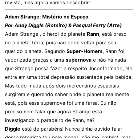
revista, mas agora vamos descobrir:
Adam Strange: Mistério no Espaço
Por Andy Diggle (Roteiro) & Pasqual Ferry (Arte)
Adam Strange , o herói do planeta
Rann
, está preso
no planeta Terra, pois não pode voltar para seu
querido planeta. Segundo
Super-Homem
, Rann foi
vaporizada graças a uma
supernova
e não há nada
que Strange possa fazer a respeito. Inconformado, ele
entra em uma total depressão sustentada pela bebida.
Mas tudo muda após dois mercenários espaciais
surgirem e querendo saber onde o planeta realmente
está, pois essa supernova foi uma farsa. Eu não
preciso nem falar que agora Strange está
investigando o paradeiro de Rann, né?
Diggle
está de parabéns! Nunca tinha ouvido falar
desse roteirista (ou pelo menos, não me lembro), mas