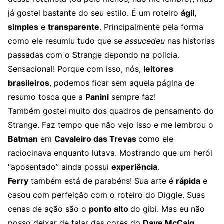
já gostei bastante do seu estilo. É um roteiro
ágil
,
simples
e
transparente
. Principalmente pela forma
como ele resumiu tudo que se
assucedeu
nas historias
passadas com o Strange depondo na policia.
Sensacional! Porque com isso, nós,
leitores
brasileiros
, podemos ficar sem aquela página de
resumo tosca que a
Panini
sempre faz!
Também gostei muito dos quadros de pensamento do
Strange. Faz tempo que não vejo isso e me lembrou o
Batman
em
Cavaleiro das Trevas
como ele
raciocinava enquanto lutava. Mostrando que um herói
“aposentado” ainda possui
experiência
.
Ferry
também está de parabéns! Sua arte é
rápida
e
casou com perfeição com o roteiro do Diggle. Suas
cenas de ação são o
ponto alto
do gibi. Mas eu não
posso deixar de falar das cores do
Dave McCaig
,