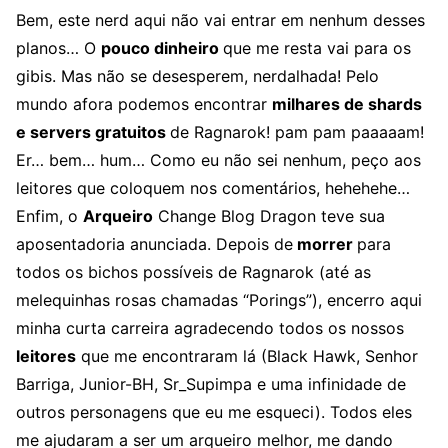
Bem, este nerd aqui não vai entrar em nenhum desses
planos… O
pouco dinheiro
que me resta vai para os
gibis. Mas não se desesperem, nerdalhada! Pelo
mundo afora podemos encontrar
milhares de shards
e servers gratuitos
de Ragnarok! pam pam paaaaam!
Er… bem… hum… Como eu não sei nenhum, peço aos
leitores que coloquem nos comentários, hehehehe…
Enfim, o
Arqueiro
Change Blog Dragon teve sua
aposentadoria anunciada. Depois de
morrer
para
todos os bichos possíveis de Ragnarok (até as
melequinhas rosas chamadas “Porings”), encerro aqui
minha curta carreira agradecendo todos os nossos
leitores
que me encontraram lá (Black Hawk, Senhor
Barriga, Junior-BH, Sr_Supimpa e uma infinidade de
outros personagens que eu me esqueci). Todos eles
me ajudaram a ser um arqueiro melhor, me dando