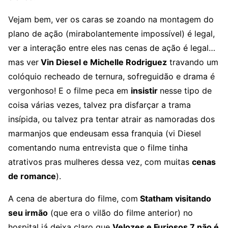
Vejam bem, ver os caras se zoando na montagem do
plano de ação (mirabolantemente impossível) é legal,
ver a interação entre eles nas cenas de ação é legal…
mas ver
Vin Diesel e Michelle Rodriguez
travando um
colóquio recheado de ternura, sofreguidão e drama é
vergonhoso! E o filme peca em
insistir
nesse tipo de
coisa várias vezes, talvez pra disfarçar a trama
insípida, ou talvez pra tentar atrair as namoradas dos
marmanjos que endeusam essa franquia (vi Diesel
comentando numa entrevista que o filme tinha
atrativos pras mulheres dessa vez, com muitas
cenas
de romance
).
A cena de abertura do filme, com
Statham visitando
seu irmão
(que era o vilão do filme anterior) no
hospital já deixa claro que
Velozes e Furiosos 7 não é