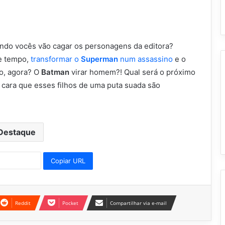
ando vocês vão cagar os personagens da editora?
e tempo,
transformar o
Superman
num assassino
e o
do, agora? O
Batman
virar homem?! Qual será o próximo
 cara que esses filhos de uma puta suada são
Destaque
Copiar URL
Reddit
Pocket
Compartilhar via e-mail