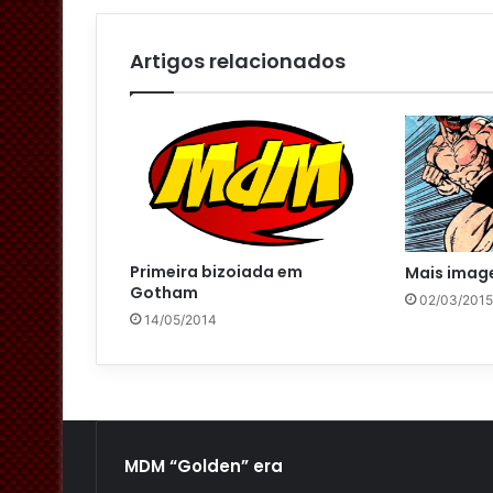
a
i
l
Artigos relacionados
Primeira bizoiada em
Mais image
Gotham
02/03/2015
14/05/2014
MDM “Golden” era