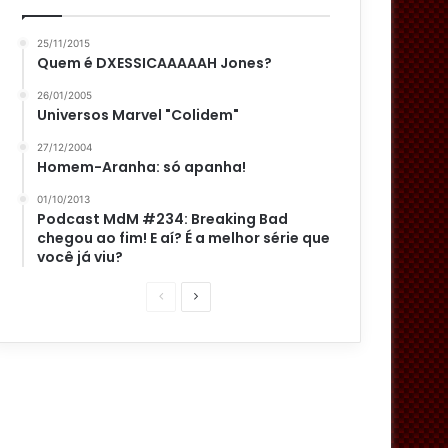
25/11/2015
Quem é DXESSICAAAAAH Jones?
26/01/2005
Universos Marvel "Colidem"
27/12/2004
Homem-Aranha: só apanha!
01/10/2013
Podcast MdM #234: Breaking Bad
chegou ao fim! E aí? É a melhor série que
você já viu?
P
P
á
r
g
ó
i
x
n
i
a
m