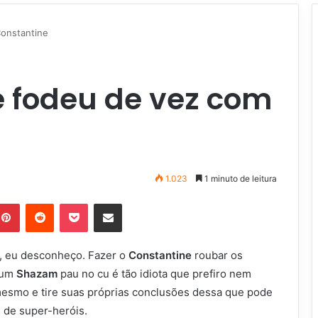
Constantine
e fodeu de vez com
1.023
1 minuto de leitura
Pinterest
Reddit
Pocket
Compartilhar via e-mail
C, eu desconheço. Fazer o
Constantine
roubar os
num
Shazam
pau no cu é tão idiota que prefiro nem
 mesmo e tire suas próprias conclusões dessa que pode
s de super-heróis.