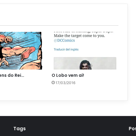
ns do Rei…
O Lobo vem aí!
17/03/2016
Tags
Po