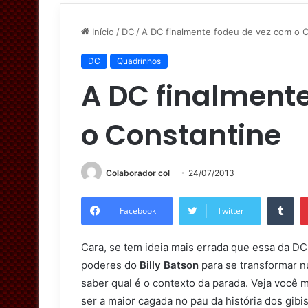
Início
/
DC
/
A DC finalmente fodeu de vez com o 
DC
Quadrinhos
A DC finalment
o Constantine
Colaborador col
24/07/2013
Tumblr
Facebook
Twitter
Cara, se tem ideia mais errada que essa da D
poderes do
Billy Batson
para se transformar 
saber qual é o contexto da parada. Veja você
ser a maior cagada no pau da história dos gibi