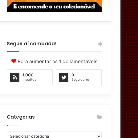
Segue aí cambada!
Bora aumentar os
1
de lamentáveis
1.000
0
Inscritos
Seguidores
Categorias
C