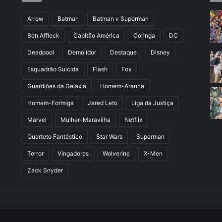
Arrow
Batman
Batman v Superman
Ben Affleck
Capitão América
Coringa
DC
Deadpool
Demolidor
Destaque
Disney
Esquadrão Suicida
Flash
Fox
Guardiões da Galáxia
Homem-Aranha
Homem-Formiga
Jared Leto
Liga da Justiça
Marvel
Mulher-Maravilha
Netflix
Quarteto Fantástico
Star Wars
Superman
Terror
Vingadores
Wolverine
X-Men
Zack Snyder