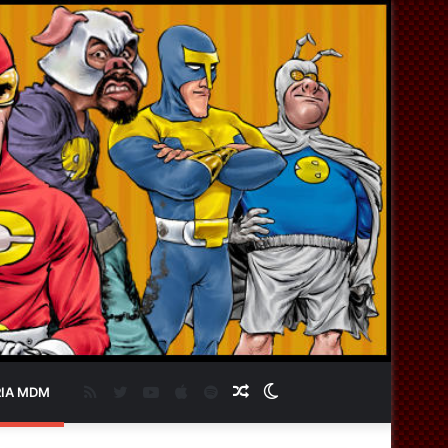
RSS
Twitter
YouTube
Apple
Spotify
Artigo
Switch
IA MDM