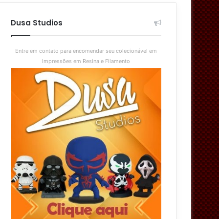
aleatório
skin
Dusa Studios
Entre em contato para encomendar seu colecionável em
Impressões em Resina e Filamento